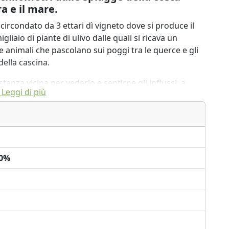
a e il mare.
 circondato da 3 ettari dì vigneto dove si produce il
liaio di piante di ulivo dalle quali si ricava un
te animali che pascolano sui poggi tra le querce e gli
della cascina.
stanza vicina per vederlo e sentirne gli influssi, a
Leggi di più
 venti del nord, baciata dal sole che sorge dietro al
amonta dietro alla Valle del Magra.
00%
osta del camper.
a Cascina dei Peri dista circa 6 chilometri dalle
 le distese sabbiose che cominciano a
uose liguri, e che si estendono fino alla versilia e