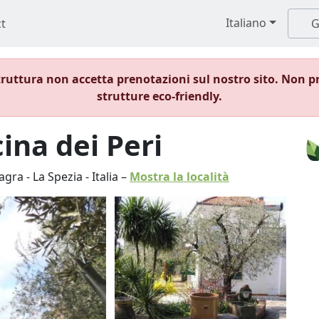
Italiano
t
G
ruttura non accetta prenotazioni sul nostro sito. Non p
strutture eco-friendly.
ina dei Peri
agra
-
La Spezia
-
Italia
–
Mostra la località