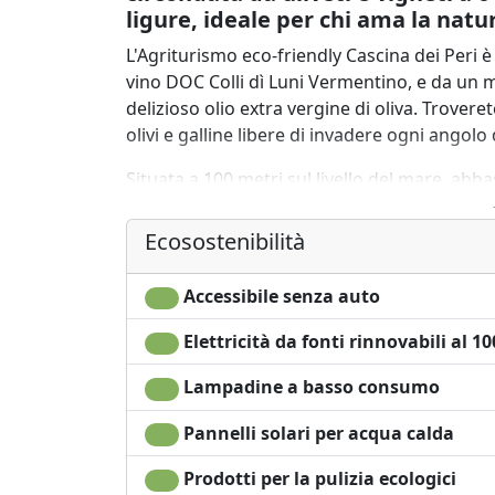
ligure, ideale per chi ama la natur
L'Agriturismo eco-friendly Cascina dei Peri è
vino DOC Colli dì Luni Vermentino, e da un mig
delizioso olio extra vergine di oliva. Trovere
olivi e galline libere di invadere ogni angolo 
Situata a 100 metri sul livello del mare, abba
ridosso dei monti che la proteggono dai forti
castello del paese di Castelnuovo Magra e tr
Ecosostenibilità
La Cascina dei Peri, propone ai suoi ospiti:
Accessibile senza auto
- 2 appartamenti indipendenti con cucina,
- 2 monolocali con uso cucina.
Elettricità da fonti rinnovabili al 1
- 7 camere con bagno,
- un'area appositamente attrezzata per la s
Lampadine a basso consumo
Immersa nelle verdi colline della Lunigiana, l
Pannelli solari per acqua calda
spiagge della costa ligure. Possiamo vedere
Prodotti per la pulizia ecologici
bocca di magra, dove finiscono le catene mont