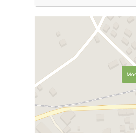
scarico delle acque, carico acqua (potabile)
doccia acqua calda.
toilette,
elettricità.
La sosta è a pagamento:
2 adulti euro 25,00 al giorno
bambino euro 6 al giorno
elettricità da euro 5 al giorno
elettricità a consumo se usate condizionato
Most
Non è necessario prenotare, è sufficiente tel