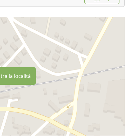
re.
ra la località
efonare prima dell'arrivo per la disponibilià.