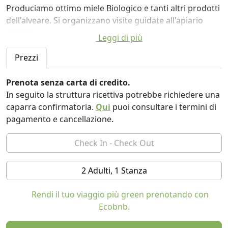
Produciamo ottimo miele Biologico e tanti altri prodotti
dell'alveare. Si organizzano visite guidate all'apiario
didattico
Leggi di più
La Masseria è composta da due casali in pietra in cui
Prezzi
sono stati ricavati 5 appartamenti eco-efficienti, che
conservano la muratura e le volte in pietra.
Prenota senza carta di credito.
In seguito la struttura ricettiva potrebbe richiedere una
Gli appartamenti, arredati con mobili di famiglia e letti
caparra confirmatoria.
Qui
puoi consultare i termini di
dipinti a mano, sono dotati di soggiorno con caminetto,
pagamento e cancellazione.
angolo cottura, bagno, TV satellitare, riscaldamento
autonomo con ampio spazio esterno recintato ed
attrezzato di ogni confort.
Il vecchio fienile ristrutturato secondo la tradizione
2 Adulti, 1 Stanza
locale, conserva l'originale soffitto in legno e il grande
camino, è oggi adibito a Sala d'incontro, dove i gestori
Rendi il tuo viaggio più green prenotando con
condividono con gli ospiti gli spazi comunicando loro
Ecobnb.
un messaggio di ospitalità e calore.