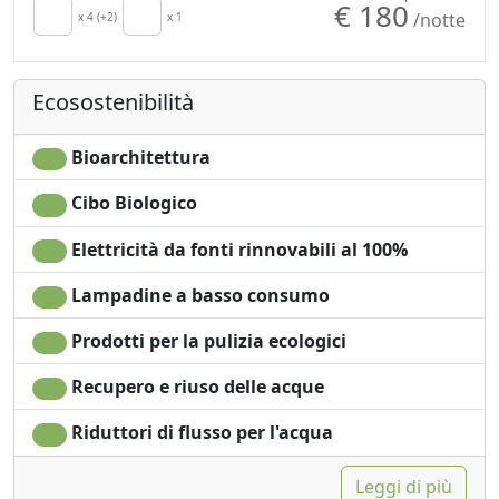
€ 180
/notte
TV in camera
x 4 (+2)
x 1
Seggiolone
Aria Condizionata
Utensili da cucina
Riscaldamento
Macchina per il caffé
Ecosostenibilità
autonomo
Barbecue
Cucina
Doccia
Angolo cottura
Shampoo plastic-free,
Bioarchitettura
Asciugacapelli
no monodose
Cibo Biologico
Soggiorno
E' consentito fumare
Asciugamani
Giardino
Elettricità da fonti rinnovabili al 100%
Lenzuola
Ingresso
indipendente
Lampadine a basso consumo
Prodotti per la pulizia ecologici
Recupero e riuso delle acque
Riduttori di flusso per l'acqua
Leggi di più