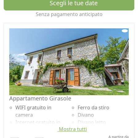
Scegli le tue date
Senza pagamento anticipato
Appartamento Girasole
WIFI gratuito in
Ferro da stiro
camera
Divano
Internet gratuito in
Divano letto
Mostra tutti
camera
Tavolo da pranzo
Colazione inclusa
Seggiolone
A partire da