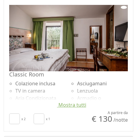
Classic Room
Colazione inclusa
Asciugamani
TV in camera
Lenzuola
Aria Condizionata
Armadio o
Mostra tutti
Riscaldamento
Guardaroba
autonomo
Scrivania
A partire da
€ 130
/notte
Culla
x 2
x 1
Doccia
Frigobar acceso su
Shampoo plastic-free,
richiesta per
no monodose