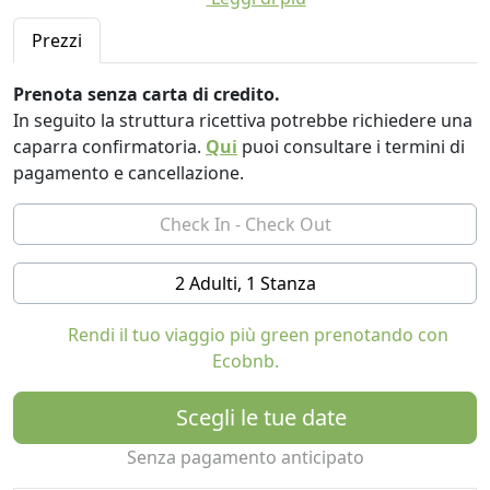
Relais con produzioni di ottimo vino da degustare
nell'enoteca o nel ristorante dell'agriturismo. Il
Prezzi
ristorante dell'agriturismo, La Limonaia, mette in tavola
raffinatezza e benessere: cucina toscana, prodotti tipici
Prenota senza carta di credito.
della Maremma Toscana, vino e olio dell'agriturismo
In seguito la struttura ricettiva potrebbe richiedere una
ecosostenibile. Un agriturismo di charme, un rifugio
caparra confirmatoria.
Qui
puoi consultare i termini di
romantico e rigenerante vi aspetta nell'incantevole
pagamento e cancellazione.
Maremma Toscana.
2 Adulti, 1 Stanza
Rendi il tuo viaggio più green prenotando con
Ecobnb.
Scegli le tue date
Senza pagamento anticipato