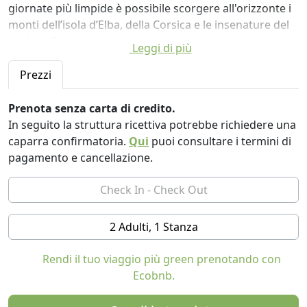
giornate più limpide è possibile scorgere all'orizzonte i
monti dell’isola d’Elba, della Corsica e le insenature del
golfo di Follonica.
Leggi di più
Riparbella è circondata da 46 ettari di bosco e di
Prezzi
seminativi di proprietà, dove coltiviamo prodotti
biologici controllati. Vicino alla cucina si estende l’orto
Prenota senza carta di credito.
con la sua varietà di bacche ed erbette, di menta e di
In seguito la struttura ricettiva potrebbe richiedere una
salvia dai colori di straordinaria bellezza. Anche cani e
caparra confirmatoria.
Qui
puoi consultare i termini di
gatti sono parte integrante dell’ambiente, così come gli
pagamento e cancellazione.
asini amiatini. Passeggiando in giù si arriva ai nostri
vigneti. Da queste uve produciamo diversi tipi di vini.
La casa padronale, completamente ristrutturata, è
2 Adulti, 1 Stanza
costituita da undici camere con doccia/WC privato, una
terrazza coperta, il ristorante e la sala da lettura col
Rendi il tuo viaggio più green prenotando con
caminetto e il bar. La ristrutturazione di tutti gli edifici è
Ecobnb.
avvenuta con grande cura secondo principi ecologici.