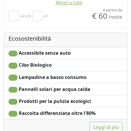
Mostra tutti
Patio
Shampoo plastic-free,
Stendibiancheria
no monodose
A partire da
€ 60
/notte
Asciugamani
x 2 (+1)
x 1
Giardino
Lenzuola
Vista giardino
Armadio o
Piscina privata
Ecosostenibilità
Guardaroba
Ingresso
indipendente
Accessibile senza auto
Cibo Biologico
Lampadine a basso consumo
Pannelli solari per acqua calda
Prodotti per la pulizia ecologici
Raccolta differenziata oltre l'80%
Leggi di più