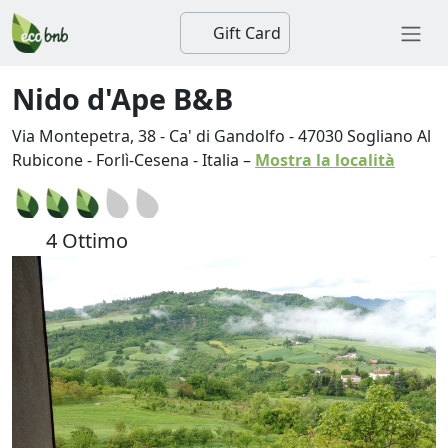
Gift Card
Nido d'Ape B&B
Via Montepetra, 38 - Ca' di Gandolfo
-
47030
Sogliano Al
Rubicone
-
Forlì-Cesena
-
Italia
–
Mostra la località
4 Ottimo