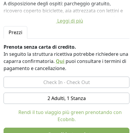
A disposizione degli ospiti: parcheggio gratuito,
ricovero coperto biciclette, aia attrezzata con lettini e
poltrone, prima colazione biologica e a km zero. Su
Leggi di più
richiesta, Colazione del pastore e Colazione del
contadino.
Prezzi
Il bed & breakfast accoglie i vostri amici a quattro
zampe, previo accordo con i proprietari al momento
Prenota senza carta di credito.
della prenotazione.
In seguito la struttura ricettiva potrebbe richiedere una
Ci piace l'idea di condividere questi luoghi con chi
caparra confirmatoria.
Qui
puoi consultare i termini di
desidera la tranquillità e la gioia delle cose semplici, con
pagamento e cancellazione.
chi vuole conoscere e sperimentare i ritmi di vita legati
alla natura e alle stagioni. Giovanna e Roberto vi danno
il benvenuto!
2 Adulti, 1 Stanza
Benvenuti al nostro piccolo mondo antico del Nido
d’Ape B&B.
Rendi il tuo viaggio più green prenotando con
Ecobnb.
Nido d’Ape B&B vi sta aspettando, arroccato sulla
collina con una splendida vista verso la vallata di