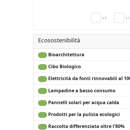
in camera
TV in camera
Aria Condizion
x 2
x 1
Riscaldamento
autonomo
Culla
Ecosostenibilità
Cucina
Asciugacapelli
Bioarchitettura
Terrazza
Cibo Biologico
Elettricità da fonti rinnovabili al 1
Lampadine a basso consumo
Pannelli solari per acqua calda
Prodotti per la pulizia ecologici
Raccolta differenziata oltre l'80%