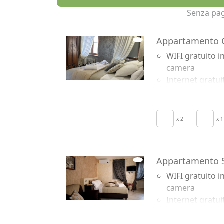
Senza pa
Appartamento C
WIFI gratuito i
camera
Internet gratui
in camera
TV in camera
Aria Condizion
x 2
x 1
Riscaldamento
autonomo
Culla
Appartamento 
Cucina
Asciugacapelli
WIFI gratuito i
Terrazza
camera
Internet gratui
in camera