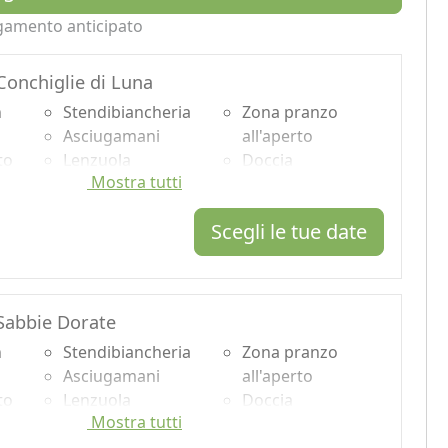
gamento anticipato
onchiglie di Luna
n
Stendibiancheria
Zona pranzo
Asciugamani
all'aperto
to
Lenzuola
Doccia
Mostra tutti
Armadio o
Shampoo plastic-
Guardaroba
free, no
Scegli le tue date
ata
Ferro da stiro
monodose
Tavolo da pranzo
Lavatrice
Seggiolone
Vista panoramica
Utensili da cucina
Ingresso
Sabbie Dorate
Frigorifero
indipendente
n
Macchina per il
Stendibiancheria
Microonde
Zona pranzo
caffé
Asciugamani
all'aperto
to
Lenzuola
Doccia
Mostra tutti
Armadio o
Shampoo plastic-