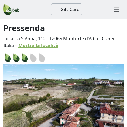
Gift Card
Pressenda
Località S.Anna, 112
-
12065
Monforte d'Alba
-
Cuneo
-
Italia
–
Mostra la località