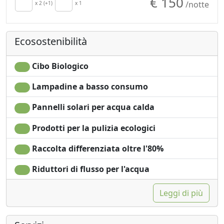
€ 150
/notte
Aria Condizionata
x 2 (+1)
x 1
Zona pranzo
Riscaldamento
all'aperto
autonomo
Pavimento in legno
Ecosostenibilità
Cucina
naturale
Angolo cottura
Doccia
Asciugacapelli
Shampoo plastic-free,
Cibo Biologico
Soggiorno
no monodose
Lampadine a basso consumo
Terrazza
Giardino
Asciugamani
Vista Montagna
Pannelli solari per acqua calda
Lenzuola
Vista giardino
Armadio o
Vista panoramica
Prodotti per la pulizia ecologici
Guardaroba
Ingresso
Raccolta differenziata oltre l'80%
Scrivania
indipendente
Divano
Microonde
Riduttori di flusso per l'acqua
Leggi di più