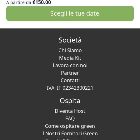
€150.00
A partire da
Scegli le tue date
Società
Chi Siamo
Media Kit
Lavora con noi
Partner
Contatti
IVA: IT 02342300221
Ospita
Diventa Host
FAQ
Come ospitare green
I Nostri Fornitori Green