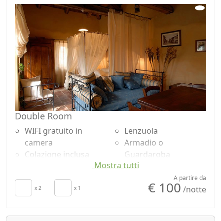
Double Room
WIFI gratuito in
Lenzuola
camera
Armadio o
Colazione inclusa
Guardaroba
Mostra tutti
TV in camera
Frigorifero
Riscaldamento
Doccia
A partire da
€ 100
/notte
autonomo
x 2
x 1
Bagno in comune
Asciugacapelli
Vista panoramica
Terrazza
Ingresso