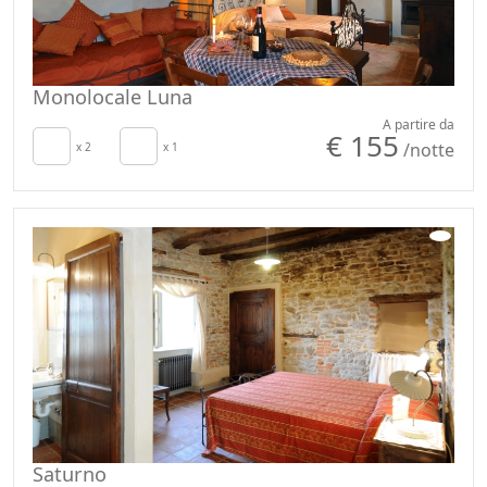
Monolocale Luna
A partire da
€ 155
/notte
x 2
x 1
Saturno