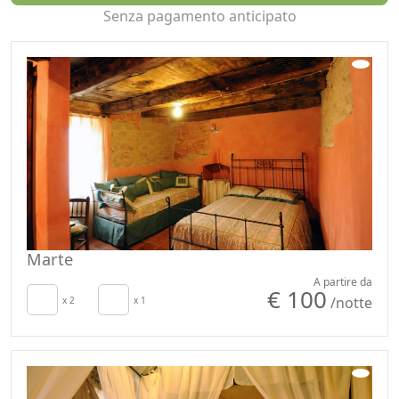
Senza pagamento anticipato
vuole la tradizione contadina di Langa.
Marte
A partire da
€ 100
/notte
x 2
x 1