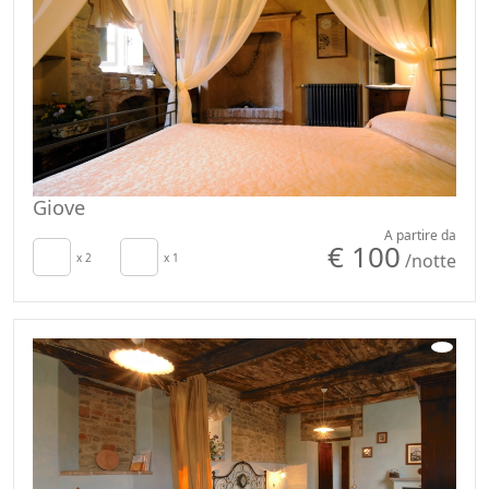
Giove
A partire da
€ 100
/notte
x 2
x 1