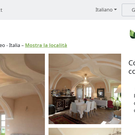
Italiano
t
G
eo
-
Italia
–
Mostra la località
C
co