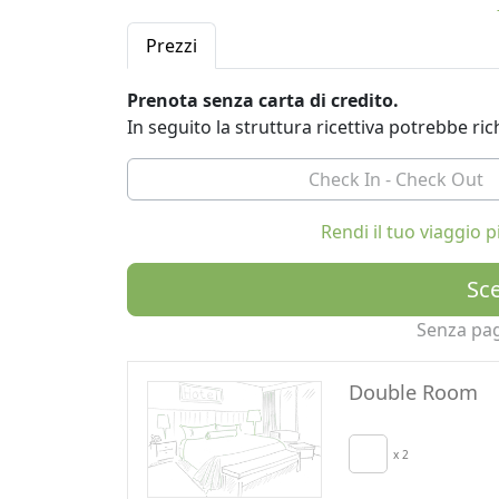
e utilizzando solamente materiali naturali.
Oltre all'abitazione dei proprietari, sono s
Prezzi
cucina) che godono di una meravigliosa vista 
La colazione viene servita nella sala da pran
Prenota senza carta di credito.
I prodotti provengono da selezionati produtt
In seguito la struttura ricettiva potrebbe r
In Cascina Corte sono disponibili 4 camere d
Rendi il tuo viaggio
Sce
Senza pa
Double Room
x 2