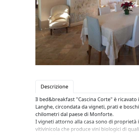
Descrizione
Il bed&breakfast "Cascina Corte" è ricavato i
Langhe, circondata da vigneti, prati e boschi.
chilometri dal paese di Monforte.
I vigneti attorno alla casa sono di propriet
vitivinicola che produce vini biologici di quali
La casa è stata ristrutturata salvaguardando 