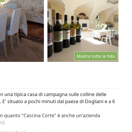
Mostra tutte le foto
n una tipica casa di campagna sulle colline delle
 E' situato a pochi minuti dal paese di Dogliani e a 6
à in quanto "Cascina Corte" è anche un'azienda
tà.
il più possibile la bellissima struttura settecentesca