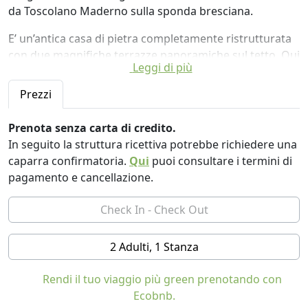
da Toscolano Maderno sulla sponda bresciana.
E’ un’antica casa di pietra completamente ristrutturata
con due magnifiche terrazze panoramiche sul tetto. Qui
Leggi di più
è possibile rilassarsi o praticare yoga e meditazione
nell’assoluta pace e tranquillità. All’interno una piccola
Prezzi
corte dove rifugiarsi in estate per godere della fresca
brezza montana.
Prenota senza carta di credito.
In seguito la struttura ricettiva potrebbe richiedere una
Il B&B dispone di due camere doppia con un bagno in
caparra confirmatoria.
Qui
puoi consultare i termini di
comune e di un appartamento completamente
pagamento e cancellazione.
indipendente. Per gli ospiti del B&B la colazione è
servita in terrazza o in veranda con prodotti locali scelti
e selezionati con cura prevalentemente biologici.
La casa è particolarmente adatta a piccoli gruppi che
2 Adulti, 1 Stanza
desiderano organizzare incontri residenziali per attività
olistiche in quanto dispone di una sala a piano terra di
Rendi il tuo viaggio più green prenotando con
circa 30 metri quadrati.
Ecobnb.
In questo spazio si organizzano eventi legati al mondo