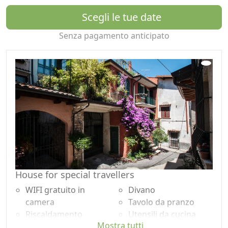
del gong e del benessere con incontri individuali e per
Scegli le tue date
piccoli gruppi.
Senza pagamento anticipato
PLUS STRUTTURA
– Bambini in terzo letto gratis fino ai 6 anni
– Wi-fi gratuito
– Colazione con prodotti locali e bio (su richiesta
colazioni per vegetariani, vegani e ciliaci)
– Super terrazza panoramica per relax, yoga, fitness
– Animali benvenuti
House for special travellers
– Bagni di gong su richiesta
WIFI gratuito in
Divano
– Massaggi con operatori specializzati su richiesta
camera
Tavolo da pranzo
Riscaldamento
Utensili da cucina
Mostra tutti
autonomo
Frigorifero