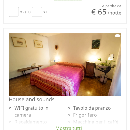
Cucina
Macchina per il caffé
A partire da
€ 65
/notte
Angolo cottura
x 2 (+1)
x 1
Pavimento in legno
Asciugacapelli
naturale
Soggiorno
Doccia
Terrazza
Lavatrice
Asciugamani
Ingresso
Lenzuola
indipendente
House and sounds
WIFI gratuito in
Tavolo da pranzo
camera
Frigorifero
Riscaldamento
Macchina per il caffé
Mostra tutti
autonomo
Pavimento in legno