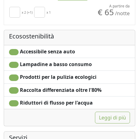
Cucina
naturale
A partire da
€ 65
/notte
Asciugacapelli
x 2 (+1)
x 1
Doccia
Terrazza
Vista Montagna
Asciugamani
Vista panoramica
Ecosostenibilità
Lenzuola
Accessibile senza auto
Lampadine a basso consumo
Prodotti per la pulizia ecologici
Raccolta differenziata oltre l'80%
Riduttori di flusso per l'acqua
Leggi di più
Servizi