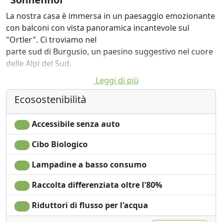
La nostra casa è immersa in un paesaggio emozionante
con balconi con vista panoramica incantevole sul
"Ortler". Ci troviamo nel
parte sud di Burgusio, un paesino suggestivo nel cuore
delle Alpi del Sud.
Leggi di più
Per una vacanza indimenticabile, liberi orari ed impegni,
potrete scegliere uno dei nostri 8 appartamenti.
Ecosostenibilità
La frenesia quotidiana non ci offre sempre il tempo e
Accessibile senza auto
l'opportunità di prenderci cura di noi stessi. Le vacanze
però ci danno la possibilità di armonizzare corpo,
Cibo Biologico
spirito e anima. Nel nostro centro benessere vi offriamo
l'occasione di rilassarvi e godere di splendidi massaggi!
Lampadine a basso consumo
Raccolta differenziata oltre l'80%
Riduttori di flusso per l'acqua