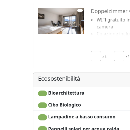
Doppelzimmer 
WIFI gratuito i
camera
Colazione incl
TV in camera
Riscaldamento
autonomo
x 2
x 1
Frigobar acces
su richiesta pe
Ecosostenibilità
Bioarchitettura
Cibo Biologico
Lampadine a basso consumo
Pannelli solari per acqua calda