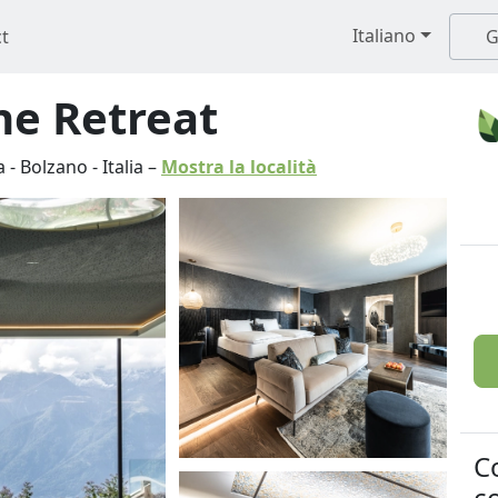
Italiano
t
G
ne Retreat
a
-
Bolzano
-
Italia
–
Mostra la località
C
co