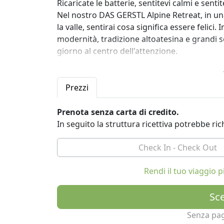
Ricaricate le batterie, sentitevi calmi e sentitev
Nel nostro DAS GERSTL Alpine Retreat, in un
la valle, sentirai cosa significa essere felici
modernità, tradizione altoatesina e grandi se
giorno al centro dell'attenzione.
In qualità di hotel attivo e amante degli sp
professionale, sia che si tratti di ciaspolate, 
Prezzi
mountain bike o tiro con l'arco in estate.
Prenota senza carta di credito.
Nell'area benessere di nuova concezione con
In seguito la struttura ricettiva potrebbe r
e la piscina esterna lunga 18 m potrete goder
nell'ampio giardino e godetevi il calore bene
una varietà di massaggi e trattamenti corpor
Immergiti in un relax senza fine e vivi una v
Rendi il tuo viaggio
Sce
Senza pa