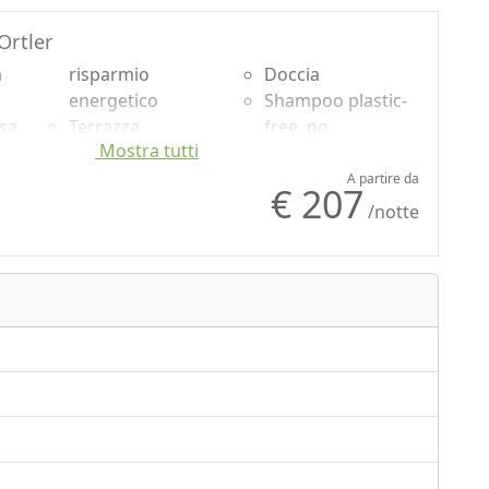
Ortler
n
risparmio
Doccia
energetico
Shampoo plastic-
usa
Terrazza
free, no
Mostra tutti
Asciugamani
monodose
Lenzuola
Vista Montagna
A partire da
€ 207
Scrivania
Vista panoramica
/notte
o
Pavimento in
r
legno naturale