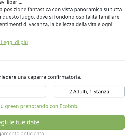
i liberi...
a posizione fantastica con vista panoramica su tutta
. In questo luogo, dove si fondono ospitalità familiare,
ntimenti di vacanza, la bellezza della vita è ogni
Leggi di più
ort indoor e outdoor, ci prendiamo cura di voi in modo
sci, slittino o sci di fondo in inverno o di escursioni,
 il mondo delle saune, la piscina a sfioro lunga 17 m
ichiedere una caparra confirmatoria.
vi ore rilassanti e riposanti. Prendete il sole
fico delle nostre saune. Potrete inoltre scegliere tra
2 Adulti, 1 Stanza
ali e cosmetici.
acanza indimenticabile.
 più green prenotando con Ecobnb.
gli le tue date
gamento anticipato