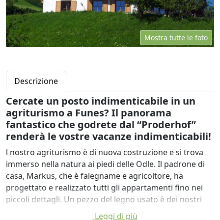
Mostra tutte le foto
Descrizione
Cercate un posto indimenticabile in un
agriturismo a Funes? Il panorama
fantastico che godrete dal “Proderhof”
renderà le vostre vacanze indimenticabili!
l nostro agriturismo è di nuova costruzione e si trova
immerso nella natura ai piedi delle Odle. Il padrone di
casa, Markus, che è falegname e agricoltore, ha
progettato e realizzato tutti gli appartamenti fino nei
piccoli dettagli. Un pezzo del legno usato è dei nostri
boschi locali.
Leggi di più