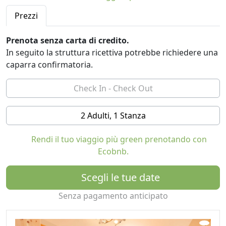
La nostra casa si trova nel centro di S. Maddalena su
Prezzi
1200m altitudine. In pochi minuti (a piedi) raggiungete
tutto ciò che vi occorre per una vacanza in montagna: il
Prenota senza carta di credito.
negozio del paese, il Centro Visite del Parco Naturale, la
In seguito la struttura ricettiva potrebbe richiedere una
fermata dell’autobus di linea, sentieri e passeggiate
caparra confirmatoria.
rilassanti, un negozio di articoli sportivi, ristoranti e in
inverno nostro centro sciistico “Fillerlift” col noleggio di
attrezzature, piste da slittino e sci di fondo.
2 Adulti, 1 Stanza
Dar da mangiare alle mucche, mungere, pulire e
strigliare, dare il latte ai vitellini, portare l’acqua pulita
Rendi il tuo viaggio più green prenotando con
alle galline e raccogliere le uova,..sono attività che i
Ecobnb.
vostri bambini potranno fare. Anche i gatti, i conigli e i
nostri capretti “Zilli e Lilli” possono essere toccati e
Scegli le tue date
accarezzati. Attrezzature e strumenti per il lavoro in
stalla per i piccoli e i grandi ospiti sono a vostra
Senza pagamento anticipato
disposizione.
Abbiamo un parco giochi con lo scivolo, l’altalena, asta