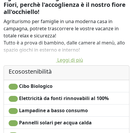
Fiori, perchè l'accoglienza è il nostro fiore
all'occhiello!
Agriturismo per famiglie in una moderna casa in
campagna, potrete trascorrere le vostre vacanze in
totale relax e sicurezza!
Tutto è a prova di bambino, dalle camere al menù, allo
spazio giochi in esterno e interno!
Leggi di più
SERVIZI OFFERTI inclusi
• Tutte le stanze hanno il bagno privato con doccia, aria
Ecosostenibilità
condizionata, WIFI gratuito
• PARCHEGGIO RISERVATO
Cibo Biologico
• NOLEGGIO BICICLETTE
• SPAZI COMUNI esterni: GIARDINO CON sdraio E
Elettricità da fonti rinnovabili al 100%
BARBEQUE
Lampadine a basso consumo
• spazi comuni interni: CUCINA, libri di lettura/riviste,
GIOCHI DI SOCIETÀ, MATERIALE INFORMATIVO SUI
Pannelli solari per acqua calda
DINTORNI
• TISANERIA e macchina del caffè