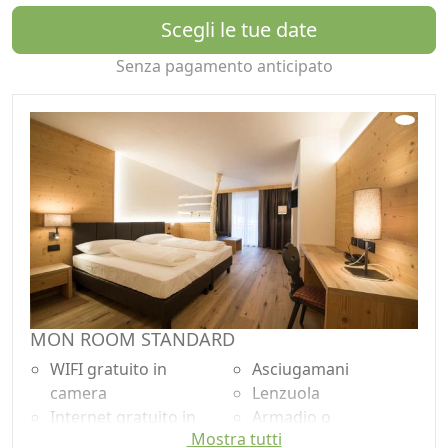
percorso kneipp, due vasche idromassaggio whirlpool
Scegli le tue date
e le tre aree relax tematiche.
Fieno, pino cimbro e il profumo delle assi di legno dei
Senza pagamento anticipato
masi della Val di Sole.
MON ROOM STANDARD
WIFI gratuito in
Asciugamani
camera
Lenzuola
Internet gratuito in
Armadio o
Mostra tutti
camera
Guardaroba