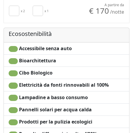
Colazione inclusa
Scrivania
A partire da
€ 170
/notte
TV in camera
x 2
x 1
Frigorifero
Riscaldamento
Pavimento in legno
autonomo
naturale
Ecosostenibilità
Asciugacapelli
Doccia
Terrazza
Vista Montagna
Stendibiancheria
Vista panoramica
Accessibile senza auto
Bioarchitettura
Cibo Biologico
Elettricità da fonti rinnovabili al 100%
Lampadine a basso consumo
Pannelli solari per acqua calda
Prodotti per la pulizia ecologici