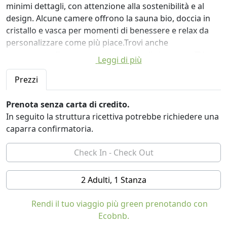
minimi dettagli, con attenzione alla sostenibilità e al
design. Alcune camere offrono la sauna bio, doccia in
cristallo e vasca per momenti di benessere e relax da
personalizzare come più piace.Trovi anche
termocontrollo autonomo, cassetta di sicurezza, TV
Leggi di più
satellitare con schermo LCD, frigo bar. Stanze
anallergiche per non fumatori.
Prezzi
Il nostro Tablà ti attende dopo una giornata all'aria
Prenota senza carta di credito.
aperta, che sia in estate o in inverno poco importa: vi
In seguito la struttura ricettiva potrebbe richiedere una
aspetta un luogo di profondo relax. Tablà è un termine
caparra confirmatoria.
del dialetto solandro che indica gli antichi masi dei
contadini dove si metteva il fieno ad essiccare e lo si
custodiva fino all'inverno. Profumo di legno, profumo
di fieno e pino e un'atmosfera rilassata dove lasciarsi
2 Adulti, 1 Stanza
cullare.
Rendi il tuo viaggio più green prenotando con
Troverai bagno turco, sauna finlandese e a infrarossi,
Ecobnb.
docce emozionali brezza alpina e tempesta tropicale,