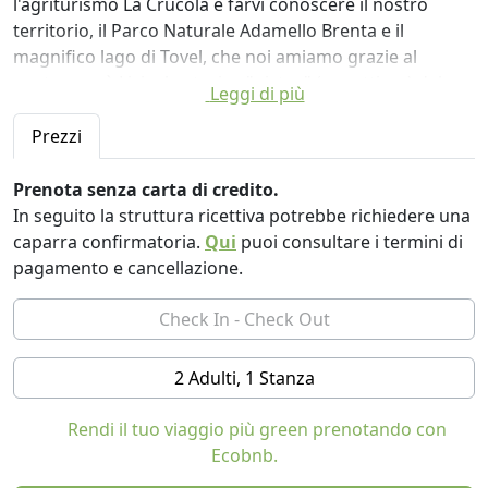
l'agriturismo La Crucola e farvi conoscere il nostro
territorio, il Parco Naturale Adamello Brenta e il
magnifico lago di Tovel, che noi amiamo grazie al
nostro papà Livio, lo storico "pistor" (panettiere) del
Leggi di più
paese. Fin da piccoline ci ha portate tantissime volte in
montagna alla scoperta di piante e animali.
Prezzi
Nella nostra avventura non siamo sole.
Prenota senza carta di credito.
All’Agriturismo La Crucola vivono anche mio marito
In seguito la struttura ricettiva potrebbe richiedere una
Marco, che si prende cura con passione dei meli
caparra confirmatoria.
Qui
puoi consultare i termini di
dell’azienda agricola e delle viti attorno a casa e i nostri
pagamento e cancellazione.
figli Irene, teenager appassionata di calcio e Junming,
vivace e amante dell’altalena; la gatta Biba, un po’
diffidente con chi non conosce; la coniglietta Luna che
nelle giornate di sole vedrai in giardino; il gatto Nutella,
2 Adulti, 1 Stanza
che ama coccole e cibo (attenzione potresti trovarlo
nella tua macchina alla partenza!); e infine la nostra
Rendi il tuo viaggio più green prenotando con
cagnolina Neve ...arrivata in pieno lockdown e ancora
Ecobnb.
un po’ timorosa delle novità.