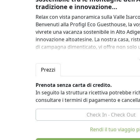
tradizione e innovazione…
Relax con vista panoramica sulla Valle Isarc
Benvenuti alla Profigl Eco Guesthouse, la vo
vivrete una vacanza sostenibile in Alto Adig
innovazione altoatesine. La nostra casa, ri
di campagna dimenticato, vi offre non solo 
anche un'esperienza abitativa che unisce co
spalle la vita quotidiana e godetevi una vaca
Prezzi
Filosofia e punti di forza:
- Appartamenti vacanze sostenibili in Alto Adi
Prenota senza carta di credito.
- Vista panoramica su Bressanone e la Valle 
In seguito la struttura ricettiva potrebbe r
- Posizione tranquilla con accesso diretto a se
consultare i termini di pagamento e cancell
- Concetto abitativo ecosostenibile con paret
- Mobili riciclati e materiali naturali per un 
- Sorgente di acqua potabile in loco con acq
- Perfetto per gli amanti della natura e per c
Rendi il tuo viaggio
Cosa ci distingue