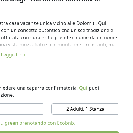
o
stra casa vacanze unica vicino alle Dolomiti. Qui
e con un concetto autentico che unisce tradizione e
strutturata con cura e che prende il nome da un nome
una vista mozzafiato sulle montagne circostanti, ma
mfort e consapevolezza ambientale. Lasciatevi alle
Leggi di più
nza in Alto Adige in un alloggio che dà senza togliere.
ge con materiali riciclati
Isarco
ichiedere una caparra confirmatoria.
Qui
puoi
ntieri escursionistici e ciclabili
azione.
i in argilla e isolamento in lana di legno
clima interno sano
2 Adulti, 1 Stanza
ua della Plose
hi cerca relax
 più green prenotando con Ecobnb.