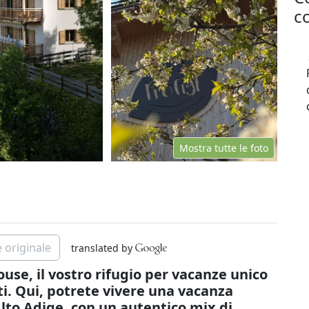
co
Mostra tutte le foto
 originale
translated by
use, il vostro rifugio per vacanze unico
iti. Qui, potrete vivere una vacanza
Alto Adige, con un autentico mix di