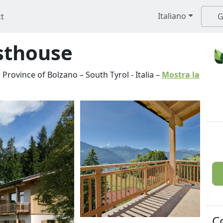
Italiano
t
G
esthouse
rovince of Bolzano – South Tyrol
-
Italia
–
Mostra la
C