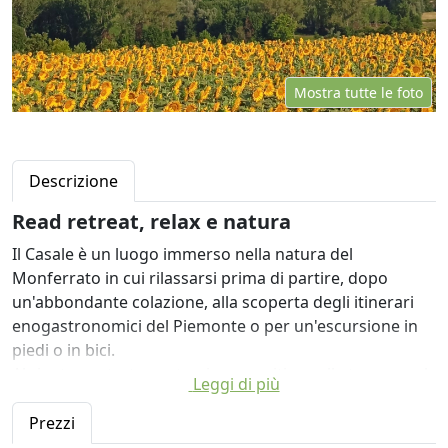
Mostra tutte le foto
Descrizione
Read retreat, relax e natura
Il Casale è un luogo immerso nella natura del
Monferrato in cui rilassarsi prima di partire, dopo
un'abbondante colazione, alla scoperta degli itinerari
enogastronomici del Piemonte o per un'escursione in
piedi o in bici.
Al rientro potrete gustarvi un aperitivo sulla terrazza al
Leggi di più
tramonto oppure godervi la frescura del giardino con
un libro in mano scegliendo una lettura dalla biblioteca
Prezzi
ben fornita. Un salotto offre uno spazio di relax anche