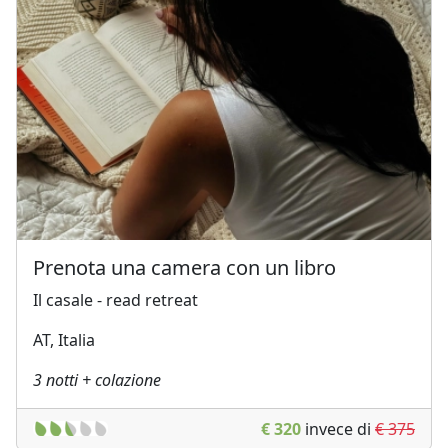
Armadio o
Lenzuola in cotone o
Guardaroba
lino
Scrivania
Bollitore con
Ferro da stiro
selezione di thè e
Divano
tisane
Tavolo da pranzo
Prenota una camera con un libro
Il casale - read retreat
AT, Italia
3 notti + colazione
€ 320
invece di
€ 375