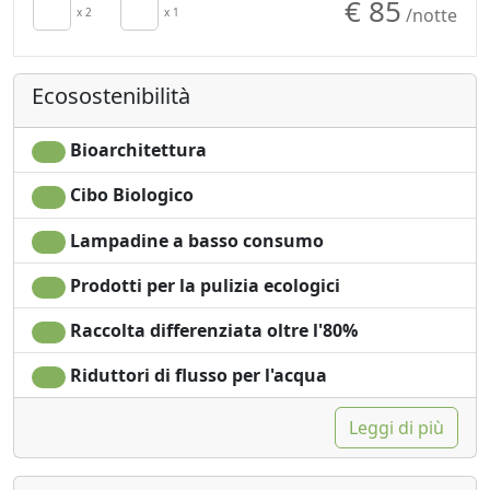
€ 85
/notte
TV in camera
x 2
x 1
Doccia
Aria Condizionata
Giardino
Riscaldamento
Vista mare
Ecosostenibilità
autonomo
Vista giardino
Asciugacapelli
Vista panoramica
Stendibiancheria
Ingresso
Bioarchitettura
Asciugamani
indipendente
Cibo Biologico
Lenzuola
Lampadine a basso consumo
Prodotti per la pulizia ecologici
Raccolta differenziata oltre l'80%
Riduttori di flusso per l'acqua
Leggi di più