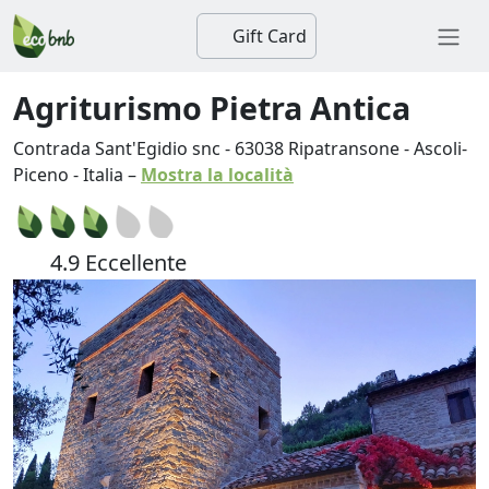
Gift Card
Agriturismo Pietra Antica
Contrada Sant'Egidio snc
-
63038
Ripatransone
-
Ascoli-
Piceno
-
Italia
–
Mostra la località
4.9 Eccellente