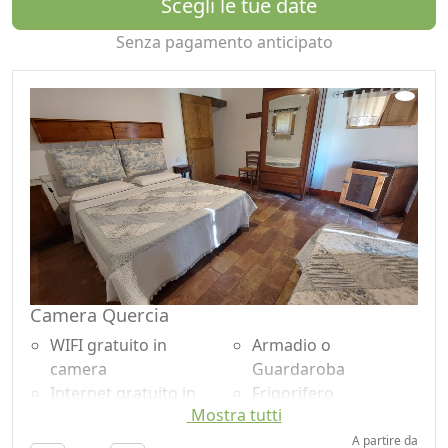
Scegli le tue date
Ai bambini da 2 a 10 anni viene applicato uno sconto
Senza pagamento anticipato
Lettino aggiuntivo 10,00 € al giorno in bassa stagione,
15,00 € al giorno in alta stagione
Animali 15,00 € una tantum
I prezzi sono da intendersi a persona al giorno e
comprendono: colazione con dolci fatti in casa,
biancheria da camera e da bagno, pulizia giornaliera
della stanza, cambio biancheria settimanale.
Camera Quercia
WIFI gratuito in
Armadio o
camera
Guardaroba
Internet gratuito in
Frigorifero
Mostra tutti
camera
Doccia
Colazione inclusa
Shampoo plastic-free,
A partire da