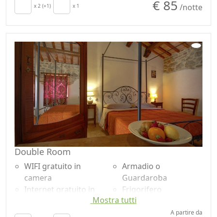
€ 85
/notte
Stendibiancheria
x 2 (+1)
x 1
Vista giardino
Asciugamani
Ingresso
Lenzuola
indipendente
Armadio o
Guardaroba
Double Room
WIFI gratuito in
Armadio o
camera
Guardaroba
Internet gratuito in
Frigorifero
Mostra tutti
camera
Pavimento in legno
Colazione inclusa
naturale
A partire da