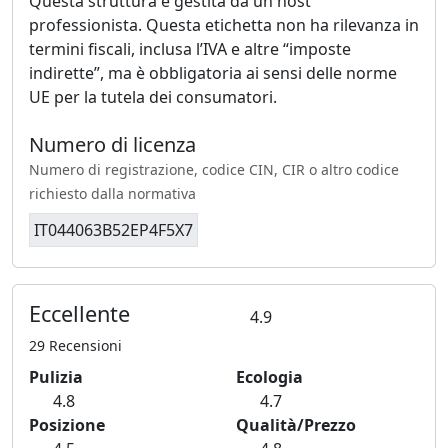
Questa struttura è gestita da un host
professionista. Questa etichetta non ha rilevanza in
termini fiscali, inclusa l’IVA e altre “imposte
indirette”, ma è obbligatoria ai sensi delle norme
UE per la tutela dei consumatori.
Numero di licenza
Numero di registrazione, codice CIN, CIR o altro codice
richiesto dalla normativa
IT044063B52EP4F5X7
Eccellente
4.9
29 Recensioni
Pulizia
Ecologia
4.8
4.7
Posizione
Qualità/Prezzo