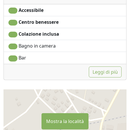
ristorante con piatti della tradizione e ingredienti
freschi di produzione locale.
Accessibile
Siete ai margini delle bellissime Foreste Casentinesi e a
Centro benessere
5 km da Bibbiena. Potete visitare le città medievali di
Poppi, Pratovecchio e Stia, l'incantevole Eremo di
Colazione inclusa
Camaldoli e il Santuario della Verna (a 20 minuti) o la
Bagno in camera
città di Arezzo (a 40 minuti).
L'agriturismo organizza anche passeggiate in groppa
Bar
all'asino per i bambini.
Leggi di più
Mostra la località