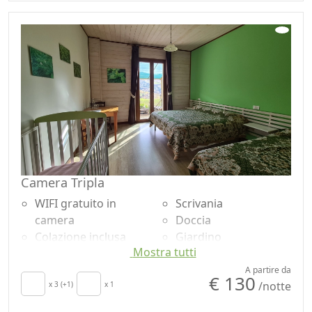
Camera Tripla
WIFI gratuito in
Scrivania
camera
Doccia
Colazione inclusa
Giardino
Mostra tutti
Culla
Vista giardino
Asciugacapelli
Accessibilità
A partire da
€ 130
/notte
Asciugamani
x 3 (+1)
x 1
Lenzuola in cotone o
Lenzuola
lino