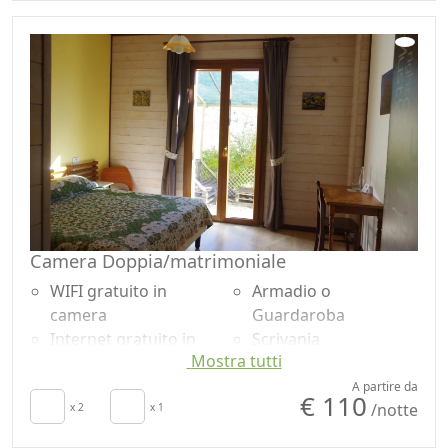
Armadio o
Guardaroba
Camera Doppia/matrimoniale
WIFI gratuito in
Armadio o
camera
Guardaroba
Internet gratuito in
Scrivania
Mostra tutti
camera
Doccia
Colazione inclusa
Vista giardino
A partire da
€ 110
/notte
Culla
x 2
x 1
Accessibilità
Asciugamani
Arredi ecologici