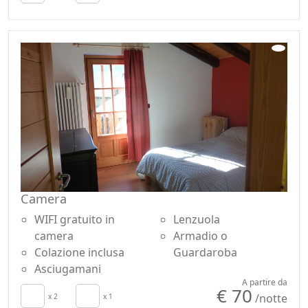
Terrazza
Pavimento in legno
Stendibiancheria
naturale
Asciugamani
Doccia
Lenzuola
Shampoo plastic-free,
Armadio o
no monodose
Guardaroba
Lavatrice
Scrivania
Giardino
Camino
Vista Montagna
Divano
Vista panoramica
Tavolo da pranzo
Ingresso
Seggiolone
indipendente
Camera
WIFI gratuito in
Lenzuola
camera
Armadio o
Colazione inclusa
Guardaroba
Asciugamani
A partire da
€ 70
/notte
x 2
x 1