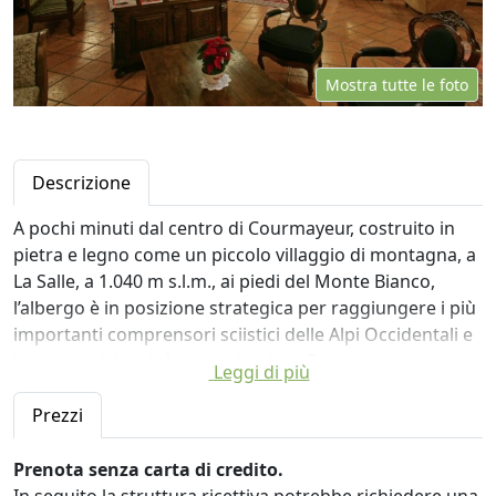
Mostra tutte le foto
Descrizione
A pochi minuti dal centro di Courmayeur, costruito in
pietra e legno come un piccolo villaggio di montagna, a
La Salle, a 1.040 m s.l.m., ai piedi del Monte Bianco,
l’albergo è in posizione strategica per raggiungere i più
importanti comprensori sciistici delle Alpi Occidentali e
le principali località turistiche della Regione.
Leggi di più
Il Mont Blanc Hotel Village vi offre una splendida vista
sul Monte Bianco, piscine interne ed esterne, nonché
Prezzi
utili servizi gratuiti, quali l'ingresso al centro benessere
e la navetta per Courmayeur.
Prenota senza carta di credito.
Il Mont Blanc Hotel Village è costruito interamente in
In seguito la struttura ricettiva potrebbe richiedere una