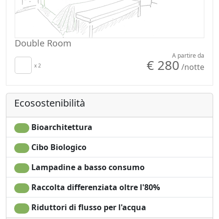
percorsi escursionistici più rinomati della zona. In
inverno potrete accedere alle piste sciistiche limitrofe
tramite un servizio navetta.
Il centro benessere La Mine du Bien-être e la palestra
Double Room
sono fruibili gratuitamente. Imperdibile la vasca
A partire da
idromassaggio all'aperto con vista panoramica. Il
€ 280
/notte
x 2
ristorante La Cassolette vi propone squisite specialità
italiane.
Ecosostenibilità
Bioarchitettura
Cibo Biologico
Lampadine a basso consumo
Raccolta differenziata oltre l'80%
Riduttori di flusso per l'acqua