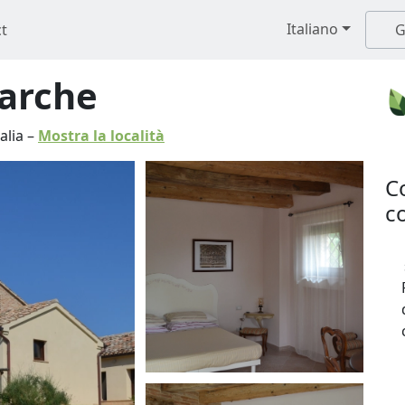
Italiano
t
G
Marche
talia
–
Mostra la località
C
co