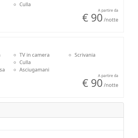
iare itinerari gastronomici nelle numerose trattorie
Culla
atteristici della zona: il Verdicchio di Jesi, la Lacrima
A partire da
€ 90
iceno.
/notte
n
TV in camera
Scrivania
Culla
usa
Asciugamani
A partire da
€ 90
/notte