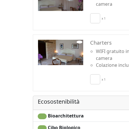
Per gli amanti della cucina possiamo consigl
camera
locali o nelle Cantine che producono i vini car
di Morro d’Alba, il Rosso Conero e il Rosso P
x 1
Charters
WIFI gratuito i
camera
Colazione incl
x 1
Ecosostenibilità
Bioarchitettura
Cibo Biologico