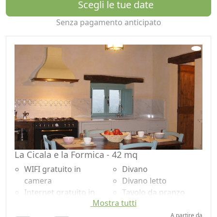
Scegli le tue date
Senza pagamento anticipato
La Cicala e la Formica - 42 mq
WIFI gratuito in
Divano
camera
Divano letto
Internet gratuito in
Tavolo da pranzo
Mostra tutti
camera
Utensili da cucina
TV in camera
Frigorifero
A partire da