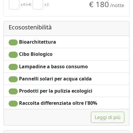
€ 180
/notte
Aria Condizionata
x 4 (+4)
x 2
Lavastoviglie
Riscaldamento
Zona pranzo
autonomo
all'aperto
Ecosostenibilità
Culla
Barbecue
Cucina
Vasca da bagno
Asciugacapelli
Doccia
Bioarchitettura
Soggiorno
Shampoo plastic-free,
Cibo Biologico
Stendibiancheria
no monodose
Asciugamani
Giardino
Lampadine a basso consumo
Lenzuola
Vista giardino
Armadio o
Vista panoramica
Pannelli solari per acqua calda
Guardaroba
Ingresso
Prodotti per la pulizia ecologici
Scrivania
indipendente
Divano
Raccolta differenziata oltre l'80%
Leggi di più