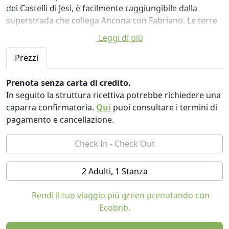
dei Castelli di Jesi, è facilmente raggiungibile dalla
superstrada che collega Ancona con Fabriano. Le terre
dell'azienda sono caratterizzate dai vigneti doc di
Leggi di più
Verdicchio - circa 27 ettari - e dalla coltivazione di
cereali. Tutti i terreni sono in agricoltura biologica. Dagli
Prezzi
ulivi, dagli alberi da frutto, dagli ortaggi, e dalle piante
officinali si ottengono prodotti di qualità che rispettano
Prenota senza carta di credito.
la natura e le tradizioni dei luoghi. Le camere e gli
In seguito la struttura ricettiva potrebbe richiedere una
appartamenti si trovano in vecchi casali ristrutturati in
caparra confirmatoria.
Qui
puoi consultare i termini di
bio-edilizia, utilizzando materiali naturali ed ecologici
pagamento e cancellazione.
come legno, pietra e cotto fatto a mano. Sono arredati
con mobili della tradizione ed artigianato locali.
2 Adulti, 1 Stanza
Rendi il tuo viaggio più green prenotando con
Ecobnb.