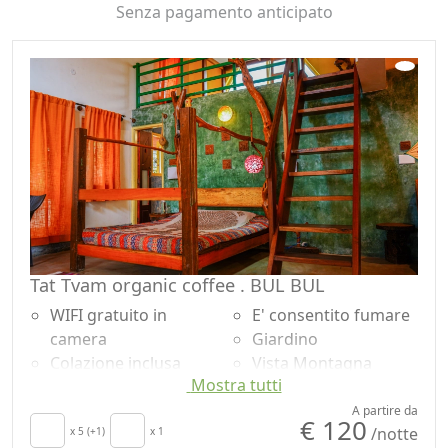
Senza pagamento anticipato
Tat Tvam organic coffee . BUL BUL
WIFI gratuito in
E' consentito fumare
camera
Giardino
Colazione inclusa
Vista Montagna
Mostra tutti
Patio
Vista lago
Lenzuola
Vista giardino
A partire da
€ 120
/notte
Camino
x 5 (+1)
x 1
Ingresso