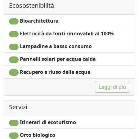
Ecosostenibilità
Camino
Vista panoramica
Tavolo da pranzo
Ingresso
Utensili da cucina
indipendente
Bioarchitettura
Frigorifero
Elettricità da fonti rinnovabili al 100%
Lampadine a basso consumo
Pannelli solari per acqua calda
Recupero e riuso delle acque
Leggi di più
Servizi
Itinerari di ecoturismo
Orto biologico