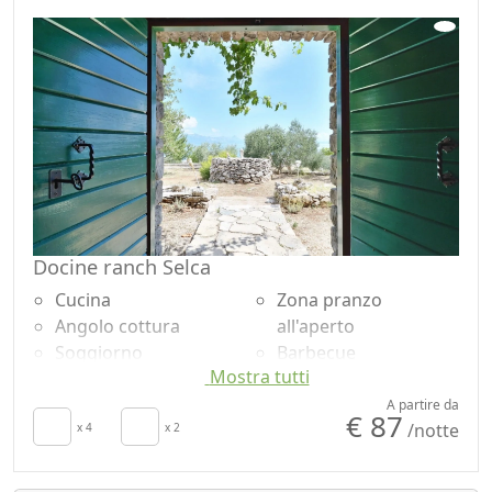
Docine ranch Selca
Cucina
Zona pranzo
Angolo cottura
all'aperto
Soggiorno
Barbecue
Mostra tutti
Terrazza
Doccia
Patio
Giardino
A partire da
€ 87
/notte
Asciugamani
x 4
x 2
Vista Montagna
Lenzuola
Vista mare
Scrivania
Vista giardino