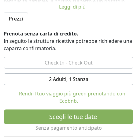
semplicità naturale. Il portico sul tetto è un posatoio
Leggi di più
idilliaco con un punto di osservazione delle
impressionanti Alpi Dinariche, del Mare Adriatico e delle
Prezzi
prospettive di inclinazione di Sumartin. Il ranch di pietra
è un vero tesoro con padroni di casa davvero
Prenota senza carta di credito.
accoglienti che rispondono rapidamente a qualsiasi
In seguito la struttura ricettiva potrebbe richiedere una
esigenza. La casa è in una posizione perfetta per
caparra confirmatoria.
esplorare l'isola. Da non perdere l'Eremo di Blaca.
2 Adulti, 1 Stanza
Rendi il tuo viaggio più green prenotando con
Ecobnb.
Scegli le tue date
Senza pagamento anticipato