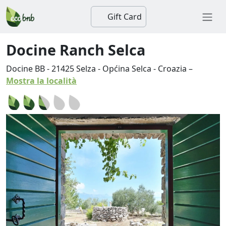
Gift Card
Docine Ranch Selca
Docine BB
-
21425
Selza
-
Općina Selca
-
Croazia
–
Mostra la località