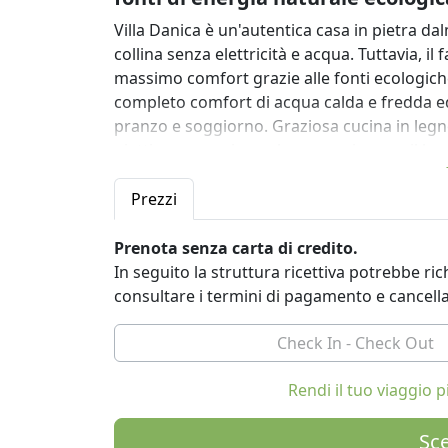
Villa Danica è un'autentica casa in pietra d
collina senza elettricità e acqua. Tuttavia, il 
massimo comfort grazie alle fonti ecologiche
completo comfort di acqua calda e fredda ed e
pranzo e soggiorno. Graziosa cucina in legno
piatti per mangiare e bere, camino per il bar
inverno, il fuoco del camino scalda l'acqua 
offre un'atmosfera da vecchi tempi, quando 
Prezzi
comuni. Il soggiorno ha una TV, divano che
aggiuntive. Il bagno è dotato di vasca da ba
Prenota senza carta di credito.
piscina con sedie a sdraio, ombrelloni e una
In seguito la struttura ricettiva potrebbe r
camino esterno, un lavandino esterno, un p
consultare i termini di pagamento e cancell
recinzione lavorata offre intimità e lusso.
Villa Danica si trova lontano dalla folla affoll
corpo e l'anima grazie alla posizione nella zo
connessione Wi-Fi per essere disponibili in 
Rendi il tuo viaggio
zona collinare, gli ospiti possono fare lungh
segnalati. L'area è adatta anche per il nordic
Sce