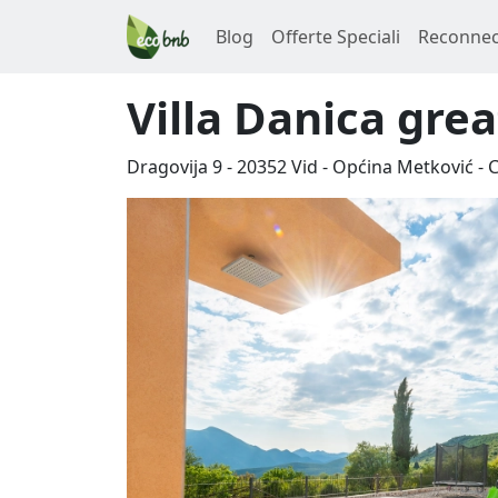
Blog
Offerte Speciali
Reconnec
Villa Danica gre
Dragovija 9
-
20352
Vid
-
Općina Metković
-
C