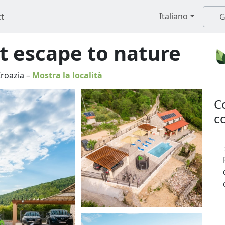
Italiano
t
G
at escape to nature
roazia
–
Mostra la località
C
co