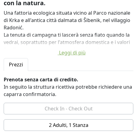
con la natura.
Una fattoria ecologica situata vicino al Parco nazionale
di Krka e all'antica città dalmata di Šibenik, nel villaggio
Radonić.
La tenuta di campagna ti lascerà senza fiato quando la
vedrai, soprattutto per l'atmosfera domestica e i valori
familiari che possono essere visti ad ogni passo.
Leggi di più
Nella nostra piscina c'è acqua fresca e pulita che viene
filtrata ogni giorno. La piscina si trova nella zona
Prezzi
posteriore della tenuta in modo che i nostri ospiti
possano godere della massima privacy e di
Prenota senza carta di credito.
un'atmosfera intima. Nella nostra zona lounge presso
In seguito la struttura ricettiva potrebbe richiedere una
la piscina all'aperto potrete trascorrere una vacanza
caparra confirmatoria.
indimenticabile. Godetevi la pace tanto desiderata
circondati da un'incantevole area verde e da una natura
incontaminata.
Oltre alla piscina c'è anche una sauna nella zona
2 Adulti, 1 Stanza
lounge.