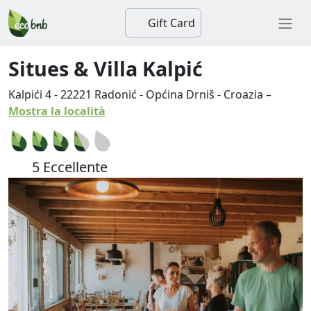
Gift Card
Situes & Villa Kalpić
Kalpići 4
-
22221
Radonić
-
Općina Drniš
-
Croazia
–
Mostra la località
5 Eccellente