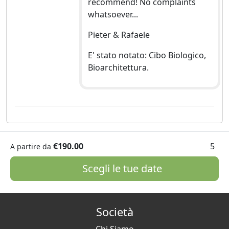
recommend! No complaints
whatsoever...
Pieter & Rafaele
E' stato notato: Cibo Biologico,
Bioarchitettura.
€190.00
5
A partire da
Scegli le tue date
Società