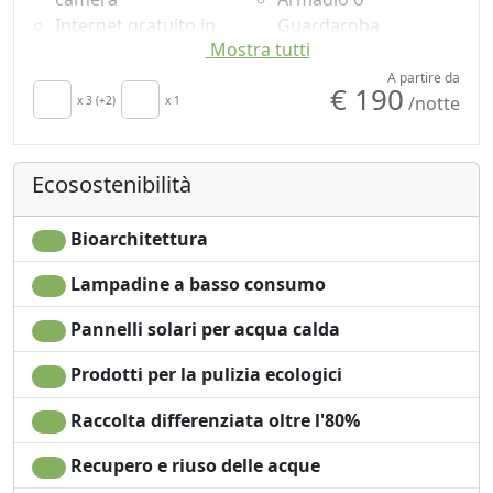
Internet gratuito in
Guardaroba
Mostra tutti
camera
Divano letto
TV in camera
Utensili da cucina
A partire da
€ 190
/notte
Aria Condizionata
x 3 (+2)
x 1
Frigorifero
Culla
Doccia
Cucina
Shampoo plastic-free,
Ecosostenibilità
Angolo cottura
no monodose
Asciugacapelli
Vista Montagna
Soggiorno
Vista giardino
Bioarchitettura
Patio
Microonde
Lampadine a basso consumo
Asciugamani
Pannelli solari per acqua calda
Prodotti per la pulizia ecologici
Raccolta differenziata oltre l'80%
Recupero e riuso delle acque