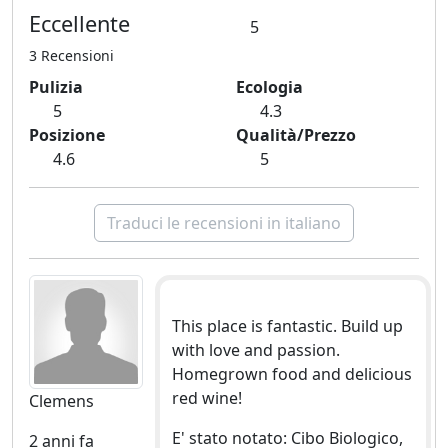
Eccellente
5
3 Recensioni
Pulizia
Ecologia
5
4.3
Posizione
Qualità/Prezzo
4.6
5
Traduci le recensioni in italiano
This place is fantastic. Build up
with love and passion.
Homegrown food and delicious
red wine!
Clemens
E' stato notato: Cibo Biologico,
2 anni fa