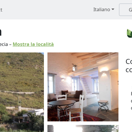
Italiano
t
G
m
ecia
–
Mostra la località
C
co