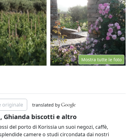
Mostra tutte le foto
 originale
translated by
, Ghianda biscotti e altro
si del porto di Korissia un suoi negozi, caffè,
 splendide camere o studi circondata dai nostri