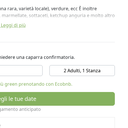
a rara, varietà locale), verdure, ecc È inoltre
a, marmellate, sottaceti, ketchup anguria e molto altro
Leggi di più
ichiedere una caparra confirmatoria.
2 Adulti, 1 Stanza
 più green prenotando con Ecobnb.
gli le tue date
gamento anticipato
e