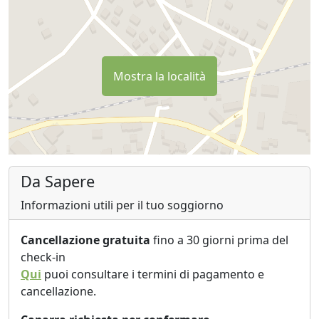
approvati, e stirati accuratamente. Tutte le superfici e
gli oggetti nello spazio verranno puliti con cloro.
citiamo ad esempio alcune superfici: pomelli delle
porte, interruttori della luce, telecomandi, catene di
Mostra la località
ventilazione e illuminazione, chiavi, asciugacapelli,
bidoni della spazzatura, lavandini, maniglie e pomelli di
mobili, forno, caffettiera, tostapane, utensili da cucina,
lavandini, maniglie per rubinetteria, tende doccia e
vasca e tende doccia, appendiabiti e comodini.....
Per un'ulteriore disinfezione delle superfici in tessuto
Da Sapere
come materassi e cuscini, verranno pulite con una
macchina a vapore a 90 gradi Celsius.
Informazioni utili per il tuo soggiorno
Nell'appartamento troverete sapone e sapone liquido
Cancellazione gratuita
fino a 30 giorni prima del
per le mani, shampoo, balsamo per capelli,
check-in
bagnoschiuma, cloro liquido per avere la possibilità di
Qui
puoi consultare i termini di pagamento e
una pulizia extra, sapone liquido e spugna per i piatti.
cancellazione.
Verranno forniti anche soluzione alcolica liquida,
prodotti di prima necessità, carta igienica, assorbenti e