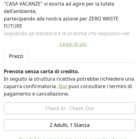
"CASA VACANZE" vi esorta ad agire per la tutela
dell'ambiente,
partecipando alla nostra azione per ZERO WASTE
FUTURE
seguendo gli standard e le pratiche che seguiamo nel
nostro alloggio.
Leggi di più
"VACATION HOUSE" è membro della Ecological
Prezzi
Recysling Society, attraverso l'azione di ZERO WASTE
FUTURE per le aziende HORECA in Grecia.
Prenota senza carta di credito.
Ci è stato assegnato il "DISTINZIONE D'ORO"
In seguito la struttura ricettiva potrebbe richiedere una
per le nostre prestazioni nella gestione dei rifiuti, nel
caparra confirmatoria.
Qui
puoi consultare i termini di
risparmio energetico e idrico e negli appalti sostenibili.
pagamento e cancellazione.
E la "PERFOMANCE D'ORO"
per le nostre prestazioni nel campo della gestione dei
rifiuti, per le nostre prestazioni nella Prevenzione,
Riutilizzo e Riciclo/Compostaggio.
2 Adulti, 1 Stanza
"VACATION HOUSE" offre tre alloggi privati: un