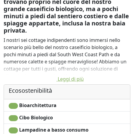
trovano proprio nel cuore del nostro
grande caseificio biologico, ma a pochi
minuti a piedi dal sentiero costiero e dalle
spiagge appartate, inclusa la nostra baia
privata.
I nostri sei cottage indipendenti sono immersi nello
scenario più bello del nostro caseificio biologico, a
pochi minuti a piedi dal South West Coast Path e da
numerose calette e spiagge meravigliose! Abbiamo un
cottage per tutti i gusti, offrendo ogni soluzione di
alloggio da un romantico rifugio per due a una
Leggi di più
splendida fattoria georgiana con 11 posti letto.
Ecosostenibilità
Prima del tuo arrivo puoi acquistare uno dei nostri
deliziosi cestini alimentari pieni di prodotti da fornitori
Bioarchitettura
biologici locali.
Cibo Biologico
Il tuo cottage sarà anche la base perfetta per esplorare
la zona: con passeggiate locali, surf, pesca, spiagge
Lampadine a basso consumo