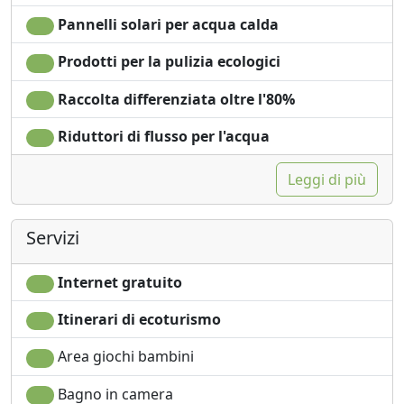
nascoste e villaggi pittoreschi a portata di mano e la
Pannelli solari per acqua calda
natura selvaggia di Dartmoor a soli 20 minuti di auto!
Prodotti per la pulizia ecologici
I prezzi variano in base al periodo dell'anno quindi
contattateci per disponibilità e preventivo. Il prezzo per
Raccolta differenziata oltre l'80%
notte indicato è per una pausa invernale
infrasettimanale.
Riduttori di flusso per l'acqua
Leggi di più
Servizi
Internet gratuito
Itinerari di ecoturismo
Area giochi bambini
Bagno in camera