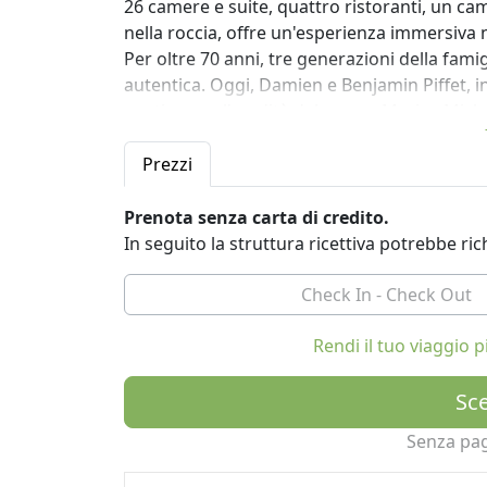
26 camere e suite, quattro ristoranti, un ca
nella roccia, offre un'esperienza immersiva
Per oltre 70 anni, tre generazioni della fami
autentica. Oggi, Damien e Benjamin Piffet, in
continuano l'eredità del nonno Marius Miche
l'intramontabile ospitalità provenzale.
Prezzi
Comfort sostenibile:
Riprogettato da Rodolphe Parente, l'hotel fo
Prenota senza carta di credito.
ecocompatibile. Le camere e le suite sono car
In seguito la struttura ricettiva potrebbe r
viste panoramiche sul mare, sulle pinete e su
che invita al riposo, alla riflessione e al cont
camere sono volutamente prive di televisori,
profondo senso di disconnessione.
Rendi il tuo viaggio
Sapori ed esperienze locali:
Sce
I ristoranti del Le Provençal celebrano la ric
di ispirazione mediterranea al Bar du Soleil, 
Senza pa
tradizionali di famiglia a La Brasserie e la c
assaggio unico della Costa Azzurra, sostenend