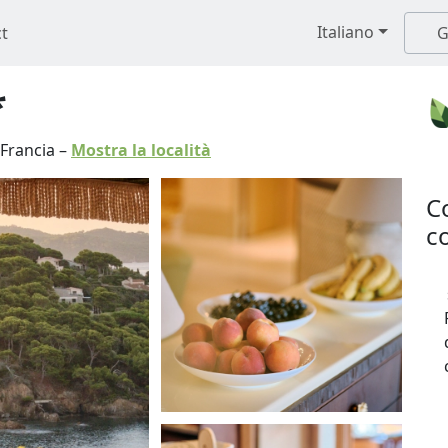
Italiano
t
G
*
Francia
–
Mostra la località
C
co