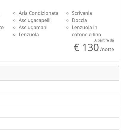
atrimonio provenzale, della cultura mediterranea e
n
Aria Condizionata
Scrivania
a fuga di lusso ecologico dove natura, comfort ed
Asciugacapelli
Doccia
to
Asciugamani
Lenzuola in
Lenzuola
cotone o lino
A partire da
€ 130
/notte