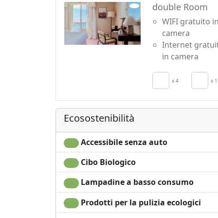
double Room
Qui, ogni momento è una celebrazione del p
WIFI gratuito i
di uno stile di vita sostenibile: un'autentic
camera
esperienze locali si fondono.
Internet gratui
in camera
x 4
x 1
Ecosostenibilità
Accessibile senza auto
Cibo Biologico
Lampadine a basso consumo
Prodotti per la pulizia ecologici