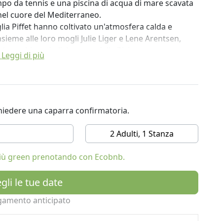
mpo da tennis e una piscina di acqua di mare scavata
 nel cuore del Mediterraneo.
glia Piffet hanno coltivato un'atmosfera calda e
sieme alle loro mogli Julie Liger e Lene Arentsen,
l, combinando l'eleganza della Riviera con
Leggi di più
nde il glamour della Riviera con un design
atterizzate da materiali naturali, interni luminosi e
ichiedere una caparra confirmatoria.
l villaggio di Giens. Ogni spazio è un rifugio sereno,
atto con la natura. In linea con questa filosofia, le
2 Adulti, 1 Stanza
 favorendo una vera disintossicazione digitale e un
 più green prenotando con Ecobnb.
gli le tue date
chezza dei prodotti locali e di stagione. Gustate piatti
la cottura alla brace al Barbecue, le ricette
gamento anticipato
ucina raffinata a La Rascasse. Ogni spazio offre un
o gli agricoltori e i produttori locali.