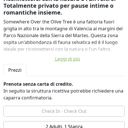
Totalmente privato per pause intime o
romantiche insieme.
Somewhere Over the Olive Tree è una fattoria fuori
griglia in alto tra le montagne di Valencia ai margini del
Parco Nazionale della Sierra del Martes. Questa zona
ospita un'abbondanza di fauna selvatica ed è il luogo
ideale per riconnettersi con la natura o l'un l'altro.
Totalmente privato per pause intime o romantiche
Leggi di più
insieme.
Prezzi
Siamo completamente alimentati dal vento e dal solare
e miriamo a fornire un ambiente rilassante e privo di
Prenota senza carta di credito.
stress per il viaggiatore attento all'ambiente o per
In seguito la struttura ricettiva potrebbe richiedere una
coloro che vogliono solo sfuggire al trambusto della
caparra confirmatoria.
vita moderna. Circondati da montagne e affacciati su un
vigneto, ci troviamo a circa 1 ora dalla città di Valencia
ea 45 minuti dall'aeroporto.
Questa zona è perfetta per passeggiare, fare
2 Adulti, 1 Stanza