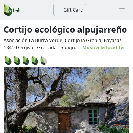
Gift Card
Cortijo ecológico alpujarreño
Asociación La Burra Verde, Cortijo la Granja, Bayacas
-
18410
Órgiva
-
Granada
-
Spagna
–
Mostra la località