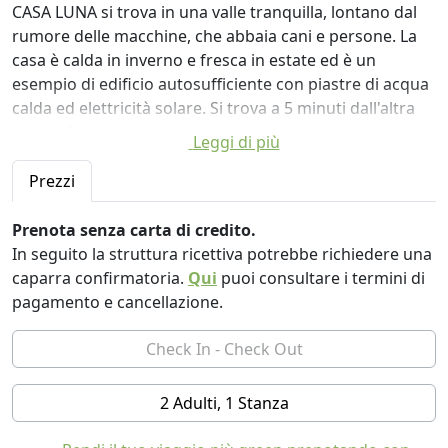
CASA LUNA si trova in una valle tranquilla, lontano dal
rumore delle macchine, che abbaia cani e persone. La
casa è calda in inverno e fresca in estate ed è un
esempio di edificio autosufficiente con piastre di acqua
calda ed elettricità solare. Si trova a 5 minuti dall'altra
nostra fattoria
Leggi di più
Casa Luna è una piccola stalla recentemente rinnovata,
si trova vicino al nostro altro cottage in affitto, quindi se
Prezzi
viaggi con amici o famiglia e vorresti essere vicino a
loro, ma hai il tuo spazio separato è l'ideale.
Prenota senza carta di credito.
È quasi il 100% di energia autosufficiente con elettricità
In seguito la struttura ricettiva potrebbe richiedere una
solare e acqua calda e una stufa a legna. Accogliente in
caparra confirmatoria.
Qui
puoi consultare i termini di
inverno e fresco in estate. (C'è un piccolo fornello a gas
pagamento e cancellazione.
per il quale forniamo bombole di gas)
È un affascinante cottage con molte caratteristiche
uniche: una porta stabile, piastrelle locali, travi
tradizionali e tetto in bambù, ecc.
2 Adulti, 1 Stanza
Lo spazio è compatto, ideale per una piccola famiglia,
una coppia o amici intimi.