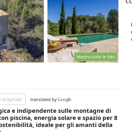
co
Mostra tutte le foto
 originale
translated by
gica e indipendente sulle montagne di
con piscina, energia solare e spazio per 8
stenibilità, ideale per gli amanti della
x.