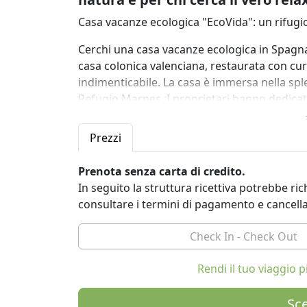
Casa vacanze ecologica "EcoVida": un rifugio
Cerchi una casa vacanze ecologica in Spagn
casa colonica valenciana, restaurata con cur
indimenticabile. La casa è immersa nella sple
Refugio Marnes. I proprietari hanno dedica
alla trasformazione di quella che un tempo e
quando varcate la soglia, potete davvero pe
Prezzi
A soli 25 minuti dalla vivace Costa Blanca, p
Prenota senza carta di credito.
natura incontaminata.
In seguito la struttura ricettiva potrebbe r
Con quattro camere da letto, due bagni, u
consultare i termini di pagamento e cancell
attrezzata e un'accogliente zona lounge, que
Soggiornando qui, avrete accesso a una deli
l'ambiente naturale circostante.
Rendi il tuo viaggio
Perché scegliere questa casa vacanze ecolog
comfort moderni e sostenibilità. Si trova su
Sce