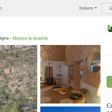
Italiano
t
G
agna
–
Mostra la località
C