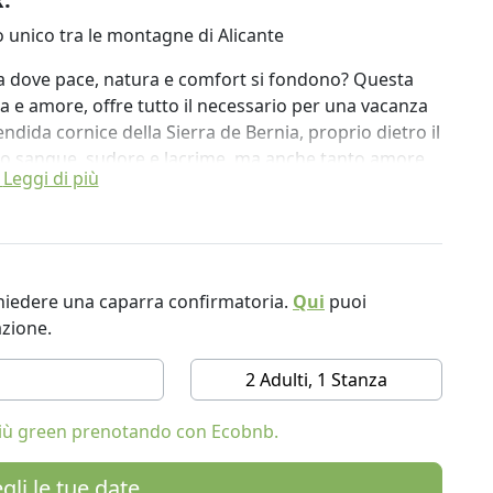
 unico tra le montagne di Alicante
a dove pace, natura e comfort si fondono? Questa
a e amore, offre tutto il necessario per una vacanza
ndida cornice della Sierra de Bernia, proprio dietro il
to sangue, sudore e lacrime, ma anche tanto amore,
Leggi di più
ra una rovina in una casa spaziosa e affascinante. E
rcepire e vedere quell'amore e quella dedizione.
otrete godere di viste panoramiche, silenzio sereno e
ichiedere una caparra confirmatoria.
Qui
puoi
n ampio soggiorno, una cucina completamente
azione.
sto è il luogo perfetto per rilassarsi completamente.
ziosa piscina che si fonde perfettamente con
2 Adulti, 1 Stanza
 più green prenotando con Ecobnb.
ica in Spagna? Finca EcoVida coniuga fascino rurale,
 una vasta tenuta di oltre un ettaro, immersa nella
gli le tue date