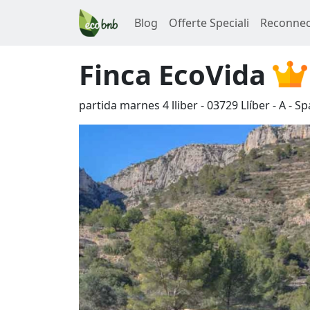
Blog
Offerte Speciali
Reconnec
Finca EcoVida
partida marnes 4 lliber
-
03729
Llíber
-
A
-
Sp