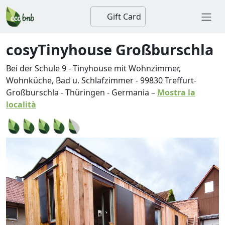
Gift Card
cosyTinyhouse Großburschla
Bei der Schule 9 - Tinyhouse mit Wohnzimmer,
Wohnküche, Bad u. Schlafzimmer
-
99830
Treffurt-
Großburschla
-
Thüringen
-
Germania
–
Mostra la
località