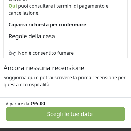
Qui
puoi consultare i termini di pagamento e
Si prega di comunicare l'orario di arrivo per garantire
cancellazione.
un accesso sicuro - accesso tramite codice di sicurezza
se necessario.
Caparra richiesta per confermare
Si prega di comunicare l'orario di arrivo per poter
Regole della casa
accedere in sicurezza. Accesso tramite codice di
sicurezza per chiavi, se necessario.
Non è consentito fumare
Ancora nessuna recensione
Soggiorna qui e potrai scrivere la prima recensione per
questa eco ospitalità!
€95.00
A partire da
Scegli le tue date