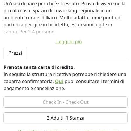
Un'oasi di pace per chi è stressato. Prova di vivere nella
piccola casa. Spazio di coworking regionale in un
ambiente rurale idilliaco. Molto adatto come punto di
partenza per gite in bicicletta, escursioni o gite in
canoa. Per 2-4 persone.
Leggi di più
La casa è costruita interamente con materiali ecologici,
parquet in rovere, coibentata ad alta efficienza, e
Prezzi
dispone di un sistema di trattamento naturale delle
acque reflue con impianto di depurazione a canne.
Prenota senza carta di credito.
L'acqua piovana viene raccolta in una cisterna di 5 mq.
In seguito la struttura ricettiva potrebbe richiedere una
L'impronta ecologica del viaggio difficilmente può
caparra confirmatoria.
Qui
puoi consultare i termini di
diminuire :-). Nota: se non vi piacciono le particolarità di
pagamento e cancellazione.
una toilette a separazione a secco ecologica e a
risparmio idrico, non dovreste prenotare!
C'è una terrazza e un ampio giardino con zona
barbecue.
2 Adulti, 1 Stanza
Se il cielo è privo di nuvole, riceverai gratuitamente un
fantastico cielo stellato.