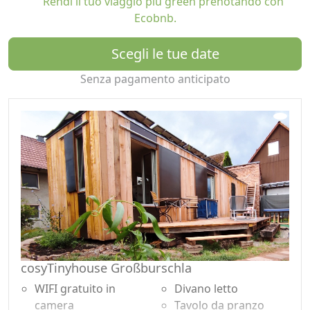
Rendi il tuo viaggio più green prenotando con
Ecobnb.
Nella camera da letto è disponibile un letto
matrimoniale 140x200 cm. Zona notte senza rete
Scegli le tue date
elettromagnetica con illuminazione 12V.
Il divano nel soggiorno è apribile e ha una superficie di
Senza pagamento anticipato
circa 160x195 cm.
La cucina e il bagno sono attrezzati anche per soggiorni
più lunghi.
Nel soggiorno è presente uno schermo e un proiettore
WiFi Windows.
La struttura è in gran parte accessibile alle persone su
sedia a rotelle e non presenta gradini. Le larghezze
libere della porta sono > 82 cm. La rampa d'ingresso ha
una pendenza del 9% circa.
L'ampia terrazza con vista sul giardino si trova
direttamente a casa.
cosyTinyhouse Großburschla
L'intera piccola casa con soggiorno, cucina, bagno e
WIFI gratuito in
Divano letto
camera da letto (ca. 32 m²). È inoltre possibile utilizzare
camera
Tavolo da pranzo