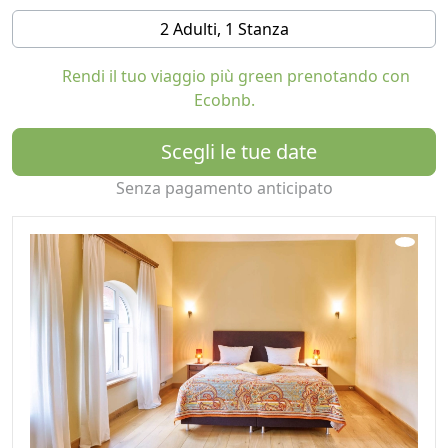
2 Adulti, 1 Stanza
L'ampio roseto con il suo storico torchio per l'uva
risalente al 1641 è il fulcro e il luogo d'incontro: per una
Rendi il tuo viaggio più green prenotando con
colazione all'aperto, per rilassanti ore di lettura o per
Ecobnb.
serate suggestive sotto il cielo stellato.
Nella nostra cantina biologica potrete scoprire la
Scegli le tue date
Mosella nella sua forma più aromatica. I nostri Riesling
Senza pagamento anticipato
prosperano su pendii ripidi, con pendenze fino al 65%, e
riflettono la diversità del nostro esclusivo paesaggio
culturale. Visitate la nostra camera del tesoro o
godetevi una degustazione di vini personalizzata nella
cantina a volta risalente a 500 anni fa.
La proprietaria Karèn Steinhauer, architetto,
globetrotter e appassionata host, ha messo la sua
firma su questo posto. Personale. Inconfondibile. E
sempre con l'orecchio aperto ai vostri desideri.
La sostenibilità incontra l'arte di vivere.