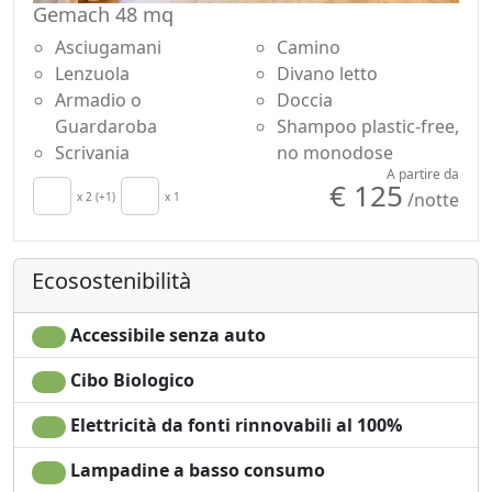
Gemach 48 mq
Scoprite una cantina unica nel suo genere, ricca di
storie, sapori e dell'autentica magia della Mosella.
Asciugamani
Camino
Lenzuola
Divano letto
Armadio o
Doccia
Guardaroba
Shampoo plastic-free,
Scrivania
no monodose
A partire da
€ 125
/notte
x 2 (+1)
x 1
Ecosostenibilità
Accessibile senza auto
Cibo Biologico
Elettricità da fonti rinnovabili al 100%
Lampadine a basso consumo