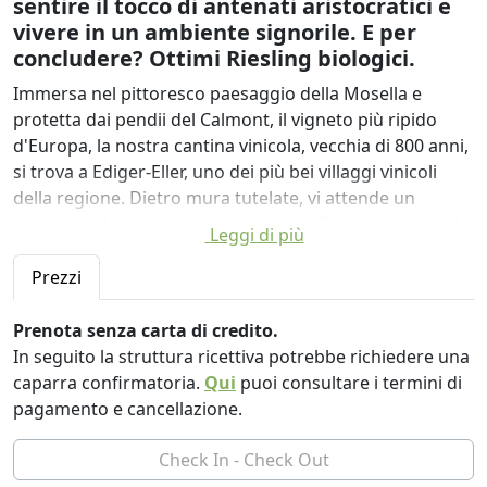
sentire il tocco di antenati aristocratici e
vivere in un ambiente signorile. E per
concludere? Ottimi Riesling biologici.
Immersa nel pittoresco paesaggio della Mosella e
protetta dai pendii del Calmont, il vigneto più ripido
d'Europa, la nostra cantina vinicola, vecchia di 800 anni,
si trova a Ediger-Eller, uno dei più bei villaggi vinicoli
della regione. Dietro mura tutelate, vi attende un
gioiello architettonico con una torre, finestre a bovindo
Leggi di più
e un'imponente cappella privata: un luogo dove la
storia rivive e l'ospitalità è una priorità assoluta.
Prezzi
I nostri appartamenti restaurati con cura, situati nella
Prenota senza carta di credito.
casa padronale, nell'ala est o ovest, coniugano il fascino
In seguito la struttura ricettiva potrebbe richiedere una
storico con i comfort moderni. Che si tratti di un
caparra confirmatoria.
Qui
puoi consultare i termini di
romantico weekend in due in una "camera" elegante o
pagamento e cancellazione.
di una vacanza in famiglia con gli amici, qui potrete
vivere con stile, in modo sostenibile e a stretto contatto
con la natura.