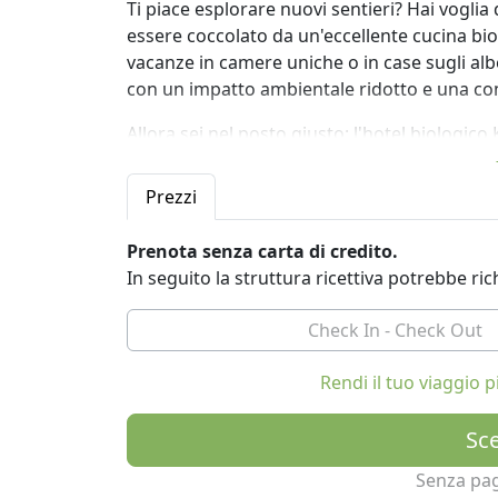
Ti piace esplorare nuovi sentieri? Hai voglia 
essere coccolato da un'eccellente cucina bio
vacanze in camere uniche o in case sugli alb
con un impatto ambientale ridotto e una c
Allora sei nel posto giusto: l'hotel biologi
Qui troverai un luogo dove puoi semplicemen
Prezzi
nella regione del Wendland, nella Germania 
Benvenuti al Kenners LandLust, il tuo luogo di
Prenota senza carta di credito.
nostre camere a tema progettate con cura, del
In seguito la struttura ricettiva potrebbe r
accessibili, qui troverai spazi sostenibili, eco
Scopri il mix di natura, comfort e dettagli 
avventura. Che tu voglia rilassarti, esplorare
Rendi il tuo viaggio
posto giusto.
Sce
Soggiornare in alto tra gli alberi
Vita tra gli alberi. Le nostre case sugli al
Senza pa