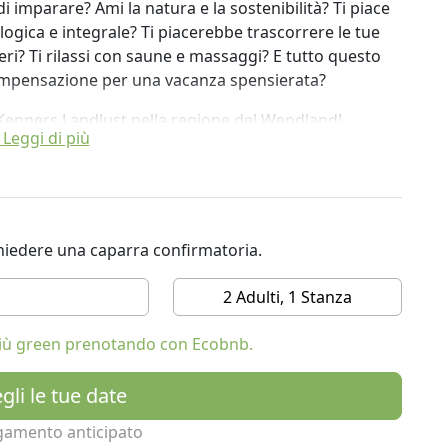
di imparare? Ami la natura e la sostenibilità? Ti piace
logica e integrale? Ti piacerebbe trascorrere le tue
eri? Ti rilassi con saune e massaggi? E tutto questo
ompensazione per una vacanza spensierata?
co Kenners Landlust nella regione del Wendland!
Leggi di più
te essere te stesso. La tua casa lontano da casa
settentrionale.
 pace, natura e fughe speciali. Che si tratti delle
le accoglienti case sugli alberi o delle suite
ichiedere una caparra confirmatoria.
logici e stimolanti.
2 Adulti, 1 Stanza
speciali che rendono ogni soggiorno una piccola
 i dintorni o semplicemente staccare la spina, sei nel
 più green prenotando con Ecobnb.
gli le tue date
beri sono moderne, luminose e dispongono di un nido
gamento anticipato