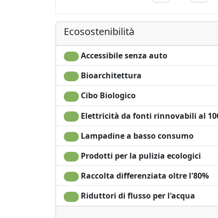
Asciugacapelli
Il nostro buffet offre sempre un'ampia selez
Asciugamani
serviamo anche carne biologica e una volta a
Lenzuola
Ecosostenibilità
offriamo opzioni aggiuntive, preparate con cu
La nostra area benessere
Accessibile senza auto
Benessere significa sentirsi bene e, per migl
Bioarchitettura
oasi di relax, con massaggi, galleggiamento 
bellezza.
Cibo Biologico
Elettricità da fonti rinnovabili al 1
Lampadine a basso consumo
Prodotti per la pulizia ecologici
Raccolta differenziata oltre l'80%
Riduttori di flusso per l'acqua