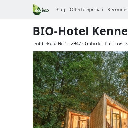
Blog
Offerte Speciali
Reconnec
BIO-Hotel Kenne
Dübbekold Nr. 1
-
29473
Göhrde
-
Lüchow-D