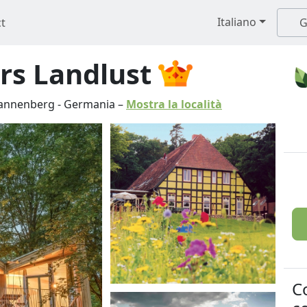
Italiano
t
G
rs Landlust
annenberg
-
Germania
–
Mostra la località
C