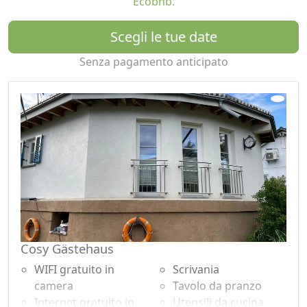
Ecobnb.
zona circostante e con una bellissima vista si possono
vedere le Alpi e persino l'Eiger, il Mönch e la Jungfrau da
Scegli le tue date
Lottstetter Dietenberg.
Senza pagamento anticipato
Disposizione dell'appartamento:
Camera da letto 1: letto, mensola, scrivania, doccia, WC
Camera 2: letto matrimoniale, 140 cm, scaffale, toletta,
TV, doccia, WC, terrazza privata. griglia
In comune: accogliente sala da pranzo e angolo lettura,
cucina.
Lettino per bambini su richiesta
Cosy Gästehaus
WIFI gratuito in
Scrivania
camera
Tavolo da pranzo
Internet gratuito in
Utensili da cucina