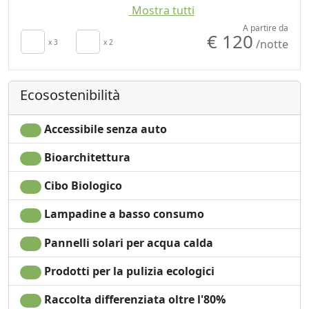
Mostra tutti
camera
Frigorifero
TV in camera
Macchina per il caffé
A partire da
€ 120
/notte
Cucina
x 3
x 2
Zona pranzo
Angolo cottura
all'aperto
Frigobar acceso su
Barbecue
Ecosostenibilità
richiesta per
Doccia
risparmio energetico
Shampoo plastic-free,
Asciugacapelli
no monodose
Accessibile senza auto
Soggiorno
Lavatrice
Bioarchitettura
Terrazza
Giardino
Asciugamani
Vista giardino
Cibo Biologico
Lenzuola
Ingresso
Armadio o
indipendente
Lampadine a basso consumo
Guardaroba
Accessibilità
Pannelli solari per acqua calda
Prodotti per la pulizia ecologici
Raccolta differenziata oltre l'80%