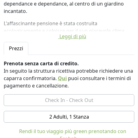
dependance e dependance, al centro di un giardino
incantato.
L'affascinante pensione è stata costruita
ecologicamente e colpisce per il suo piacevole clima
Leggi di più
interno grazie all'intonaco di argilla e al tetto verde.
Scarico WC con acqua piovana. Nel giardino in comune
Prezzi
c'è un laghetto balneabile e una zona barbecue. Un'oasi
proprio in centro. Ristoranti e possibilità di shopping
Prenota senza carta di credito.
raggiungibili a piedi. Nel centro del paese, a circa 10
In seguito la struttura ricettiva potrebbe richiedere una
minuti a piedi, si trova uno spaccio agricolo con
caparra confirmatoria.
Qui
puoi consultare i termini di
prodotti biologici regionali.
pagamento e cancellazione.
Si trova a circa 12 minuti a piedi dalla stazione
ferroviaria, dove ci sono collegamenti diretti con le
cascate del Reno a Sciaffusa (10 minuti) e con Zurigo. In
2 Adulti, 1 Stanza
auto è possibile raggiungere il Lago di Costanza,
Blumberg nella Foresta Nera, Schluchsee e Wutachtal in
Rendi il tuo viaggio più green prenotando con
45 minuti. Ci sono bellissimi sentieri escursionistici nella