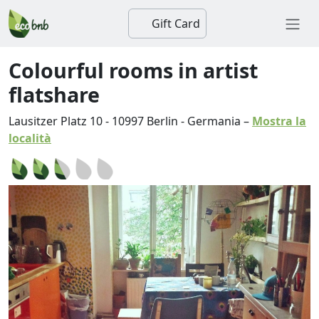
Gift Card
Colourful rooms in artist
flatshare
Lausitzer Platz 10
-
10997
Berlin
-
Germania
–
Mostra la
località