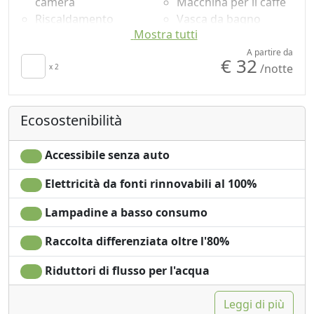
camera
Macchina per il caffé
Riscaldamento
Vasca da bagno
Mostra tutti
autonomo
Doccia
Cucina
Lavatrice
A partire da
€ 32
/notte
Asciugamani
x 2
Bagno in comune
Lenzuola
Vista giardino
Scrivania
Microonde
Ecosostenibilità
Tavolo da pranzo
Accessibile senza auto
Elettricità da fonti rinnovabili al 100%
Lampadine a basso consumo
Raccolta differenziata oltre l'80%
Riduttori di flusso per l'acqua
Leggi di più