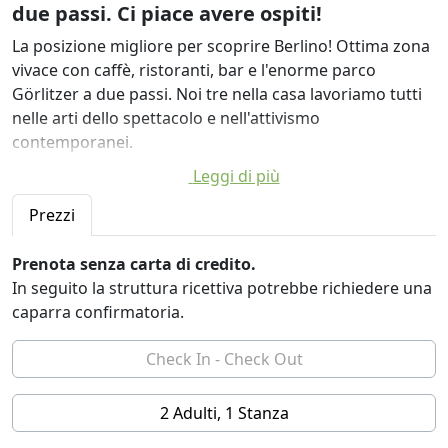
due passi. Ci piace avere ospiti!
La posizione migliore per scoprire Berlino! Ottima zona
vivace con caffè, ristoranti, bar e l'enorme parco
Görlitzer a due passi. Noi tre nella casa lavoriamo tutti
nelle arti dello spettacolo e nell'attivismo
contemporanei.
Leggi di più
Siamo una socievole condivisione di appartamenti con
ampi interessi. Siamo anche professionisti responsabili
Prezzi
nel campo delle arti che amano incontrare persone e
invitare amici a casa, ma di tanto in tanto godiamo
Prenota senza carta di credito.
anche della calma. # LGBTQIA + #POC #CYBORGS
In seguito la struttura ricettiva potrebbe richiedere una
inclusi.
caparra confirmatoria.
2 Adulti, 1 Stanza