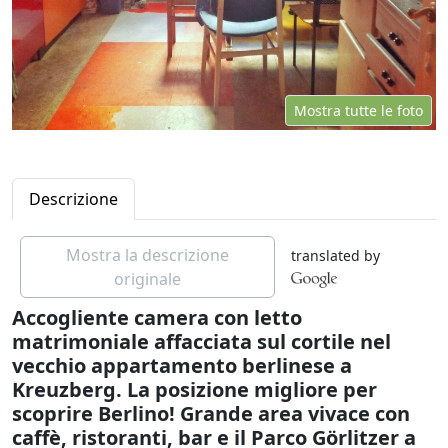
Mostra tutte le foto
Descrizione
Mostra la descrizione
translated by
originale
Accogliente camera con letto
matrimoniale affacciata sul cortile nel
vecchio appartamento berlinese a
Kreuzberg. La posizione migliore per
scoprire Berlino! Grande area vivace con
caffè, ristoranti, bar e il Parco Görlitzer a