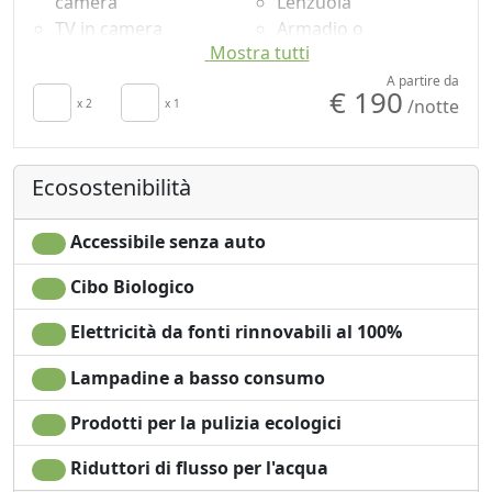
camera
Lenzuola
TV in camera
Armadio o
Mostra tutti
Aria Condizionata
Guardaroba
Angolo cottura
Scrivania
A partire da
€ 190
/notte
Frigobar acceso su
x 2
x 1
Tavolo da pranzo
richiesta per
Utensili da cucina
risparmio energetico
Doccia
Ecosostenibilità
Asciugacapelli
Shampoo plastic-free,
Soggiorno
no monodose
Terrazza
Accessibile senza auto
Cibo Biologico
Elettricità da fonti rinnovabili al 100%
Lampadine a basso consumo
Prodotti per la pulizia ecologici
Riduttori di flusso per l'acqua