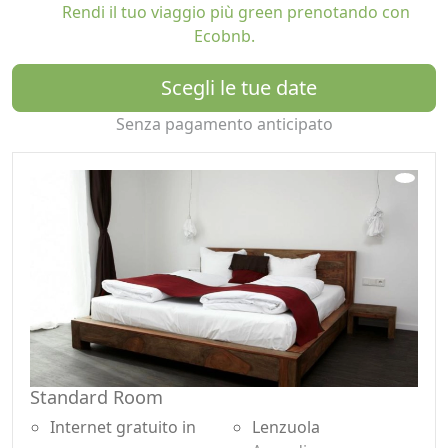
Rendi il tuo viaggio più green prenotando con
massaggio di aromaterapia, shiatsu, massaggio
Ecobnb.
ayurvedico, massaggio al viso, massaggio ai piedi.
Godetevi le nostre Bistro Bardot piatti delicati, sensuali
Scegli le tue date
ed emozionanti dalla cucina biologica vegetariana.
Senza pagamento anticipato
Dopo una giornata emozionante a Berlino rilassarsi nel
nostro centro benessere e spa, in alto sopra i tetti di
Berlino nella sauna o gustare i nostri ottimi vini e
bevande nel nostro accogliente salotto. Godetevi le
nostre Bistro Bardot piatti delicati, sensuali ed
emozionanti dalla cucina biologica vegetariana. Tutto il
nostro cibo e bevande sono da agricoltura biologica.
I nostri appartamenti sono di 50 m² e dispongono di
una cucina, un ampio soggiorno-pranzo e un balcone.
Essi offrono un design moderno e sono una sintesi di
standard ecologici e stile di vita. Tutte le camere sono
Standard Room
state progettate singolarmente. L'apparecchiatura offre
Internet gratuito in
Lenzuola
selezionare i dettagli creativi, proprio come l'arte