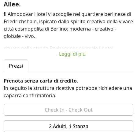
Allee.
Il Almodovar Hotel vi accoglie nel quartiere berlinese di
Friedrichshain, ispirato dallo spirito creativo della vivace
città cosmopolita di Berlino: moderna - creativo -
globale - vivo.
situato nella strada Boxhagener centrale l'hotel
Leggi di più
Almodóvar offre collegamenti ottimali a tutti i distretti
ed è quindi il luogo ideale per il vostro soggiorno a
Prezzi
Berlino.
Le 60 camere sono moderne e arredate
Prenota senza carta di credito.
individualmente con materiali naturali e offrono diverse
In seguito la struttura ricettiva potrebbe richiedere una
categorie di camere standard ben attrezzate per
caparra confirmatoria.
l'appartamento spazioso.
Dopo una giornata emozionante a Berlino rilassarsi nel
nostro centro benessere e spa, in alto sopra i tetti di
2 Adulti, 1 Stanza
Berlino nella sauna. Altamente qualificato terapeuta
offerta / dentro rilassante e rivitalizzante offerte: