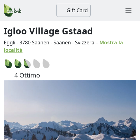
Gift Card
Igloo Village Gstaad
Eggli
-
3780
Saanen
-
Saanen
-
Svizzera
–
Mostra la
località
4 Ottimo