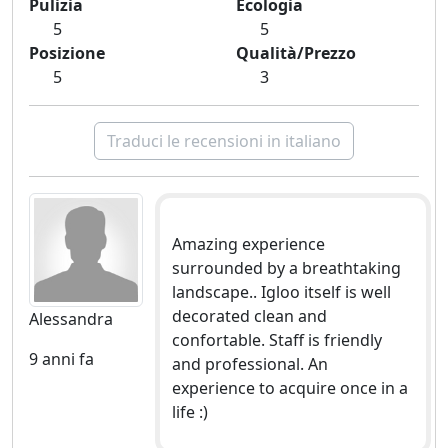
Pulizia
Ecologia
5
5
Posizione
Qualità/Prezzo
5
3
Traduci le recensioni in italiano
Amazing experience
surrounded by a breathtaking
landscape.. Igloo itself is well
decorated clean and
Alessandra
confortable. Staff is friendly
9 anni fa
and professional. An
experience to acquire once in a
life :)