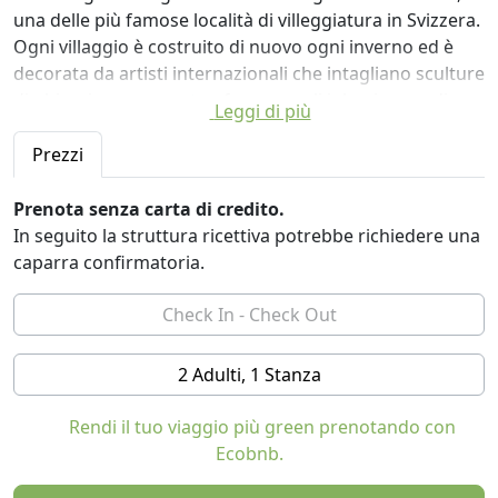
una delle più famose località di villeggiatura in Svizzera.
Ogni villaggio è costruito di nuovo ogni inverno ed è
decorata da artisti internazionali che intagliano sculture
di ghiaccio a mano e trasformano gli igloo in mondi
Leggi di più
magici.
L'Iglu-Dorf Davos vanta una vasca idromassaggio
Prezzi
circondato dalle montagne mozzafiato, una sauna in
legno e pietra una capanna barbecue riscaldato con un
Prenota senza carta di credito.
camino.
In seguito la struttura ricettiva potrebbe richiedere una
Gli ospiti possono scegliere tra 6 tipologie di camere:
caparra confirmatoria.
dalla igloo standard che possono ospitare fino a sei
persone, compresi i gruppi misti, per la romantica suite.
L'hotel dispone anche di un bar e un ristorante.
Con la vostra prenotazione ci sono molti servizi inclusi:
2 Adulti, 1 Stanza
un drink di benvenuto, una visita guidata attraverso
l'igloo, cena e colazione, una breve passeggiata con
Rendi il tuo viaggio più green prenotando con
racchette da neve, il sacco a pelo interno e un sacco a
Ecobnb.
pelo spedizione e l'uso di sauna e vasca idromassaggio.