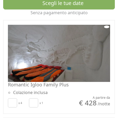
Se si sceglie la Romatic Igloo Suite potrai vivere
Scegli le tue date
un'esperienza indimenticabile di lusso con una vasca
Senza pagamento anticipato
idromassaggio privata e la musica.
Romantic Igloo Family Plus
Colazione inclusa
A partire da
€ 428
/notte
x 4
x 1