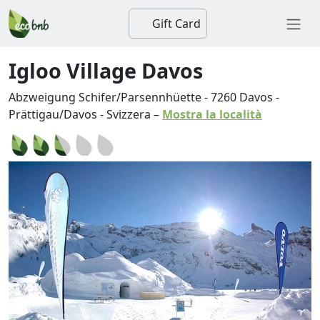
Gift Card
Igloo Village Davos
Abzweigung Schifer/Parsennhüette
-
7260
Davos
-
Prättigau/Davos
-
Svizzera
–
Mostra la località