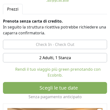
di ogni genere. E chi vuole esplorare Zurigo, ma
preferisce vivere nelle metropoli in campagna, va
Prezzi
meglio con la S-Bahn a Richterswil.
Prenota senza carta di credito.
Sia che passi una sola notte o di soggiorno di pochi
In seguito la struttura ricettiva potrebbe richiedere una
giorni: il Corno troverete un piccolo paradiso per le
caparra confirmatoria.
vacanze. Gli amanti dell'acqua nuotare, fila, vela,
windsurf e immersioni quasi alle porte. Arte e cultura
faranno il loro modo di Einsiedeln, il luogo di
pellegrinaggio con il suo imponente monastero
2 Adulti, 1 Stanza
benedettino. Globetrotters apprezzeranno la breve
distanza alle vivaci metropoli di Zurigo, ma anche la
Rendi il tuo viaggio più green prenotando con
pace e la tranquillità dopo una faticosa giornata in città.
Ecobnb.
Scegli le tue date
Senza pagamento anticipato