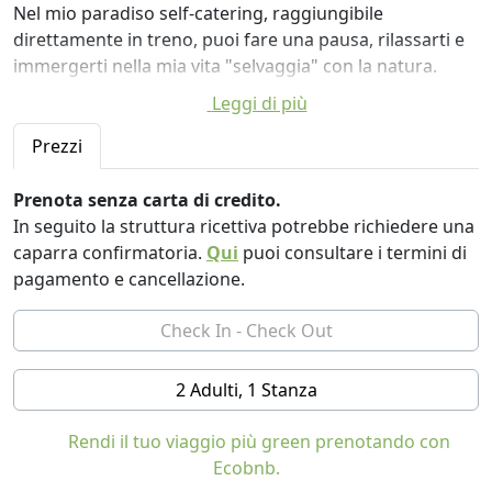
Nel mio paradiso self-catering, raggiungibile
direttamente in treno, puoi fare una pausa, rilassarti e
immergerti nella mia vita "selvaggia" con la natura.
Leggi di più
È rustico e naturale per me ed è per questo che è molto
accogliente, cadi dall'aiuola quasi direttamente in
Prezzi
giardino e quindi ti riposi rapidamente.
Un'oasi per gli amanti della natura che non vogliono
Prenota senza carta di credito.
rinunciare ad alcuni lussi come l'elettricità e l'acqua
In seguito la struttura ricettiva potrebbe richiedere una
calda, e le capanne possono essere riscaldate anche a
caparra confirmatoria.
Qui
puoi consultare i termini di
basse temperature. Con me non troverai "irrigazione"
pagamento e cancellazione.
da TV, radio e internet, ma puoi prendere in prestito un
libro o una chitarra.
I dintorni boscosi e montuosi offrono numerosi sentieri
2 Adulti, 1 Stanza
escursionistici e piste ciclabili e un laghetto balneabile
gratuito a pochi passi.
Rendi il tuo viaggio più green prenotando con
I fornitori locali nella città vicina sono raggiungibili a
Ecobnb.
piedi, le cittadine di Judenburg e Murau sono