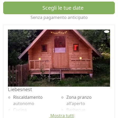
raggiungibili in auto in circa 20 minuti e lo Spielbergring
Scegli le tue date
in circa 35 minuti.
La stazione ferroviaria di Unzmarkt è a circa 15 minuti a
Senza pagamento anticipato
piedi, e c'è una piccola fermata del treno regionale in
città. Il parcheggio è gratuito e sicuro all'interno della
proprietà.
Lascio ai miei ospiti la loro libertà, ma posso essere
contattato se hanno domande
Su richiesta offro anche laboratori di permacultura,
erboristeria, cosmesi naturale e bollitura del sapone
nonché yoga per principianti.
Previo accordo e in base all'offerta dell'orto, possiamo
anche cucinare insieme piatti vegetariani o vegani.
Liebesnest
La sera è particolarmente bello concludere la giornata
Riscaldamento
Zona pranzo
insieme a un accogliente falò.
autonomo
all'aperto
Nota: un piccolo treno regionale circola ogni ora
Cucina
Barbecue
durante il giorno nelle immediate vicinanze. Gli
Mostra tutti
Asciugacapelli
Pavimento in legno