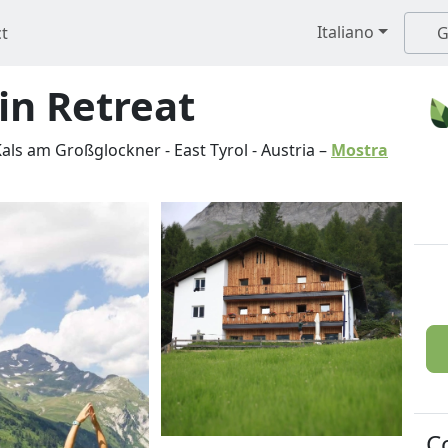
Italiano
t
G
n Retreat
Kals am Großglockner
-
East Tyrol
-
Austria
–
Mostra
C