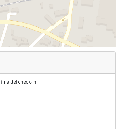
rima del check-in
ta