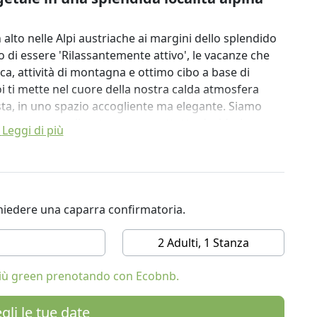
alto nelle Alpi austriache ai margini dello splendido
 di essere 'Rilassantemente attivo', le vacanze che
ca, attività di montagna e ottimo cibo a base di
 ti mette nel cuore della nostra calda atmosfera
sta, in uno spazio accogliente ma elegante. Siamo
tamente personalizzate, ma soprattutto desideriamo
Leggi di più
na, insieme a uno stile di vita sano e sostenibile. con
llente da cui partire per esplorare le montagne
a vasta gamma di attività di montagna, lezioni di
ichiedere una caparra confirmatoria.
si nella nostra vasca idromassaggio a legna o sulla
00 m cambia drasticamente durante tutto l'anno,
2 Adulti, 1 Stanza
ntirvi di sfruttare al meglio la nostra splendida
 più green prenotando con Ecobnb.
gli le tue date
la nostra esperta guida escursionistica del Parco