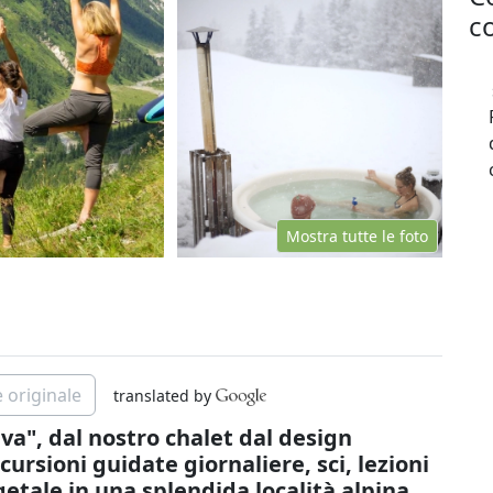
co
Mostra tutte le foto
 originale
translated by
iva", dal nostro chalet dal design
cursioni guidate giornaliere, sci, lezioni
getale in una splendida località alpina