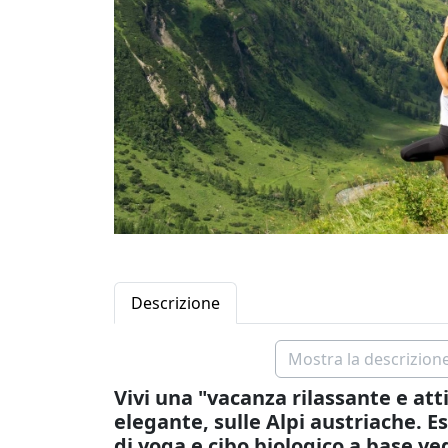
Descrizione
Mostra la descrizione
Vivi una "vacanza rilassante e att
elegante, sulle Alpi austriache. Es
di yoga e cibo biologico a base ve