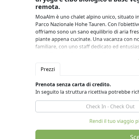
remota.
MoaAlm è uno chalet alpino unico, situato in 
Parco Nazionale Hohe Tauren. Con l'obiettivo
offriamo sono un sano equilibrio di aria fres
piante appena cucinate. Una vacanza con noi
familiare, con uno staff dedicato ed entusia
specializzati nella creazione di vacanze al
condividere la nostra passione per la montag
te.
Prezzi
Situato a 1800m, MoaAlm offre una base ecce
Prenota senza carta di credito.
mozzafiato del Tirolo Orientale. Offriamo un
In seguito la struttura ricettiva potrebbe r
yoga quotidiane e anche il tempo di rilassar
nostra terrazza esposta a sud. La vita a 18
quindi adattiamo le nostre vacanze per conse
posizione:
Rendi il tuo viaggio
ESCURSIONI:
Sce
Offriamo escursioni guidate giornaliere con 