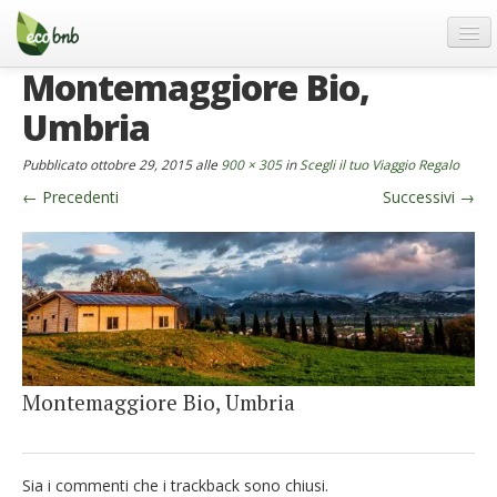
Menu
Salta
al
contenuto
Montemaggiore Bio,
Blog
Umbria
Offerte Speciali
Regali
Pubblicato
ottobre 29, 2015
alle
900 × 305
in
Scegli il tuo Viaggio Regalo
FAQ
←
Precedenti
Successivi
→
Chi Siamo
Partner
Contatti
Italiano
German
Montemaggiore Bio, Umbria
English
Spanish
Sia i commenti che i trackback sono chiusi.