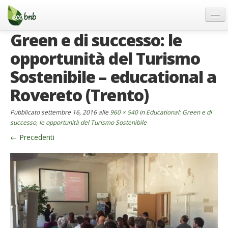
Menu
Salta
al
contenuto
Green e di successo: le
Blog
opportunità del Turismo
Offerte Speciali
Sostenibile – educational a
Regali
FAQ
Rovereto (Trento)
Chi Siamo
Pubblicato
settembre 16, 2016
alle
960 × 540
in
Educational: Green e di
successo, le opportunità del Turismo Sostenibile
Partner
←
Precedenti
Contatti
Italiano
German
English
Spanish