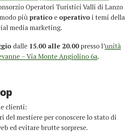
onsorzio Operatori Turistici Valli di Lanzo
n modo più
pratico
e
operativo
i temi della
cial media marketing.
ggio
dalle
15.00 alle 20.00
presso l’
unità
evanne – Via Monte Angiolino 6a
.
hop
e clienti:
erri del mestiere per conoscere lo stato di
web ed evitare brutte sorprese.